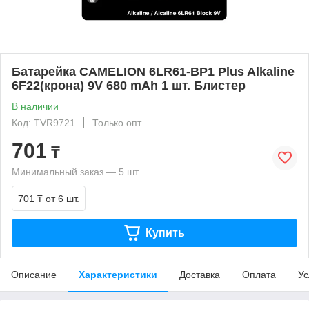
Батарейка CAMELION 6LR61-BP1 Plus Alkaline
6F22(крона) 9V 680 mAh 1 шт. Блистер
В наличии
Код: TVR9721
Только опт
701
₸
Минимальный заказ — 5 шт.
701 ₸
от 6 шт.
Купить
Описание
Характеристики
Доставка
Оплата
Ус