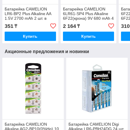
Батарейка CAMELION
Батарейка CAMELION
Бат
LR6-BP2 Plus Alkaline AA
6LR61-SP4 Plus Alkaline
6F2
1.5V 2700 mAh 2 шт. в
6F22(крона) 9V 680 mAh 4
6F22
блистере
шт. Плёнка
шт. 
351
2 164
310
₸
₸
Купить
Купить
Акционные предложения и новинки
Батарейка CAMELION
Батарейка CAMELION Digi
Alkaline AG2-BP10(0%Hg) 10
Alkaline LR6-PBH24DG 24 шт.