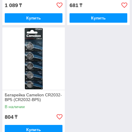
1 089
681
₸
₸
Купить
Купить
Батарейка Camelion CR2032-
BP5 (CR2032-BP5)
В наличии
804
₸
Купить