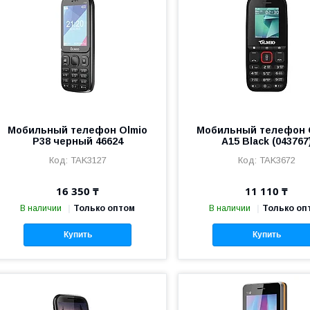
Мобильный телефон Olmio
Мобильный телефон 
P38 черный 46624
A15 Black (043767
TAK3127
TAK3672
16 350 ₸
11 110 ₸
В наличии
Только оптом
В наличии
Только оп
Купить
Купить