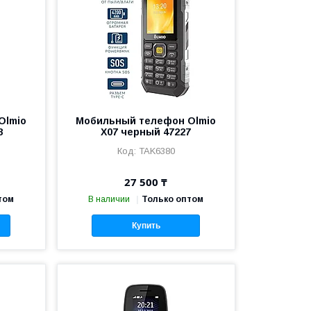
Olmio
Мобильный телефон Olmio
8
X07 черный 47227
TAK6380
27 500 ₸
том
В наличии
Только оптом
Купить