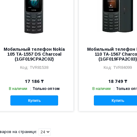
Мобильный телефон Nokia
Мобильный телефон 
105 TA-1557 DS Charcoal
110 TA-1567 Charco
(1GF019CPA2C02)
(1GF019FPA2C03
TVR81538
TVR84099
17 186 ₸
18 749 ₸
В наличии
Только оптом
В наличии
Только оп
Купить
Купить