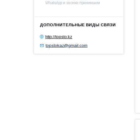
WhatsApp и звонки принимаем
http://topsto.kz
topstokaz@gmail.com