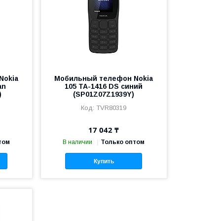
Nokia
Мобильный телефон Nokia
an
105 TA-1416 DS синий
)
(SP01Z07Z1939Y)
TVR80319
17 042 ₸
том
В наличии
Только оптом
Купить