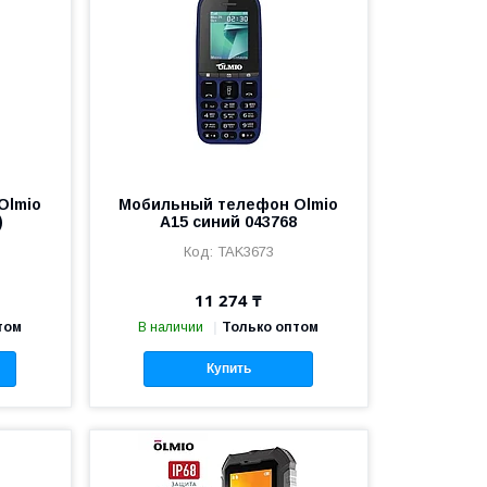
Olmio
Мобильный телефон Olmio
)
A15 синий 043768
TAK3673
11 274 ₸
том
В наличии
Только оптом
Купить