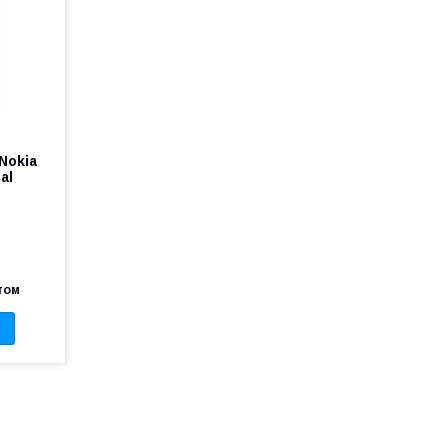
Nokia
al
)
том