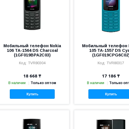
Мобильный телефон Nokia
Мобильный телефон 
106 TA-1564 DS Charcoal
105 TA-1557 DS Cy
(1GF019BPA2C03)
(1GF019CPG6C02
TVR80304
TVR80317
18 668 ₸
17 186 ₸
В наличии
Только оптом
В наличии
Только оп
Купить
Купить