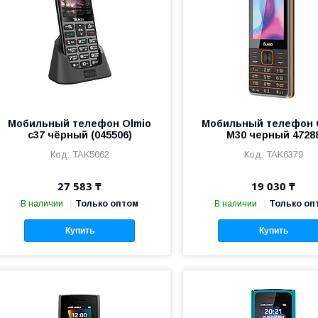
Мобильный телефон Olmio
Мобильный телефон 
c37 чёрный (045506)
M30 черный 4728
TAK5062
TAK6379
27 583 ₸
19 030 ₸
В наличии
Только оптом
В наличии
Только оп
Купить
Купить