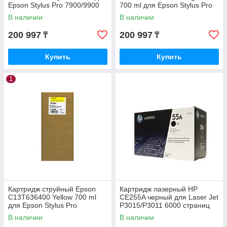
Epson Stylus Pro 7900/9900
700 ml для Epson Stylus Pro
C13T636200
7900/9900 C13T636300
В наличии
В наличии
200 997
200 997
₸
₸
Купить
Купить
1
Картридж струйный Epson
Картридж лазерный HP
C13T636400 Yellow 700 ml
CE255A черный для Laser Jet
для Epson Stylus Pro
P3015/P3011 6000 страниц
7900/9900 C13T636400
В наличии
В наличии