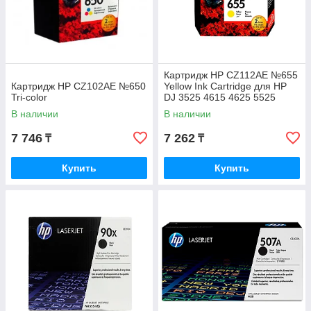
Картридж HP CZ112AE №655
Картридж HP CZ102AE №650
Yellow Ink Cartridge для HP
Tri-color
DJ 3525 4615 4625 5525
6525 e-All-in-One
В наличии
В наличии
7 746
7 262
₸
₸
Купить
Купить