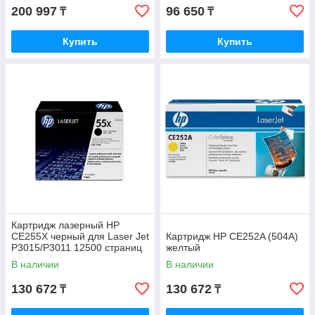
200 997
96 650
₸
₸
Купить
Купить
Картридж лазерный HP
CE255X черный для Laser Jet
Картридж HP CE252A (504A)
P3015/P3011 12500 страниц
желтый
повышенной емкости
В наличии
В наличии
130 672
130 672
₸
₸