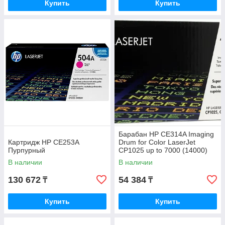
Купить
Купить
Барабан HP CE314A Imaging
Картридж HP CE253A
Drum for Color LaserJet
Пурпурный
CP1025 up to 7000 (14000)
CE314A
В наличии
В наличии
130 672
54 384
₸
₸
Купить
Купить