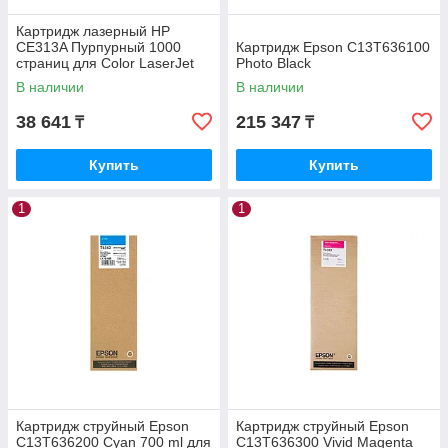
Картридж лазерный HP
CE313A Пурпурный 1000
Картридж Epson C13T636100
страниц для Color LaserJet
Photo Black
CP1025
В наличии
В наличии
38 641
215 347
₸
₸
Купить
Купить
1
1
Картридж струйный Epson
Картридж струйный Epson
C13T636200 Cyan 700 ml для
C13T636300 Vivid Magenta