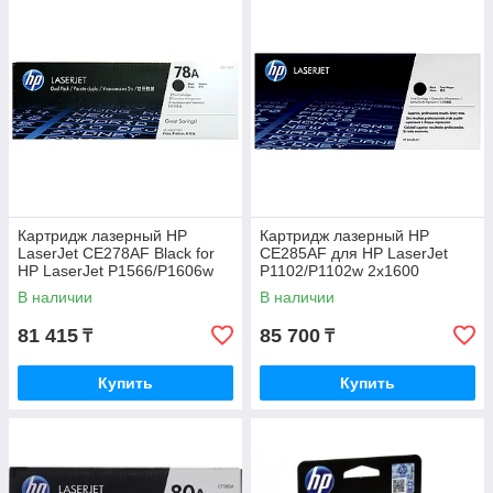
Картридж лазерный HP
Картридж лазерный HP
LaserJet CE278AF Black for
CE285AF для HP LaserJet
HP LaserJet P1566/P1606w
P1102/P1102w 2x1600
двойная упаковка 2x2100стр
страниц (5% заполнение)
В наличии
В наличии
Черный
81 415
85 700
₸
₸
Купить
Купить