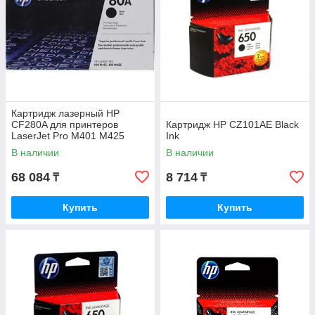
Картридж лазерный HP
CF280A для принтеров
Картридж HP CZ101AE Black
LaserJet Pro M401 M425
Ink
ресурс 2700 стр. черный
В наличии
В наличии
CF280A
68 084
8 714
₸
₸
Купить
Купить