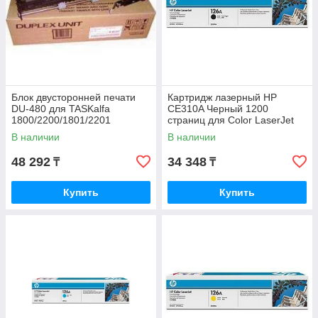
Блок двусторонней печати
Картридж лазерный HP
DU-480 для TASKalfa
CE310A Черный 1200
1800/2200/1801/2201
страниц для Color LaserJet
1203P90UN0
CP1025
В наличии
В наличии
48 292
34 348
₸
₸
Купить
Купить