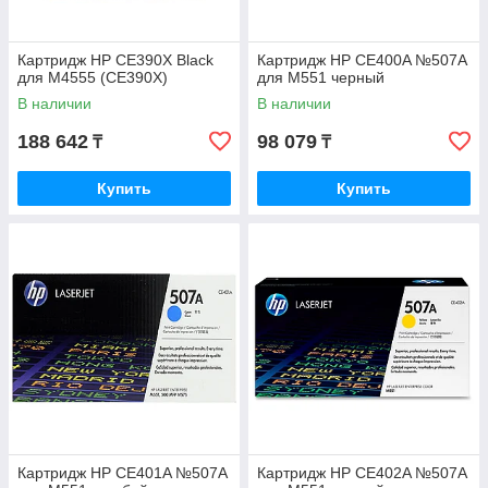
Картридж HP CE390X Black
Картридж HP CE400A №507A
для M4555 (CE390X)
для M551 черный
В наличии
В наличии
188 642
98 079
₸
₸
Купить
Купить
Картридж HP CE401A №507A
Картридж HP CE402A №507A