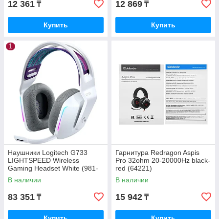
12 361
12 869
₸
₸
Купить
Купить
1
Наушники Logitech G733
Гарнитура Redragon Aspis
LIGHTSPEED Wireless
Pro 32ohm 20-20000Hz black-
Gaming Headset White (981-
red (64221)
000883)
В наличии
В наличии
83 351
15 942
₸
₸
Купить
Купить