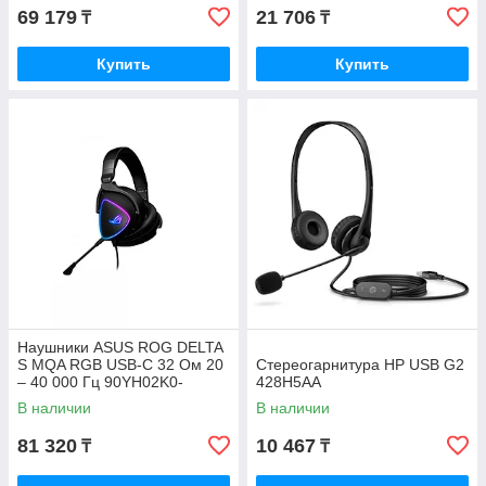
69 179
21 706
₸
₸
Купить
Купить
Наушники ASUS ROG DELTA
S MQA RGB USB-C 32 Ом 20
Стереогарнитура HP USB G2
– 40 000 Гц 90YH02K0-
428H5AA
B2UA00
В наличии
В наличии
81 320
10 467
₸
₸