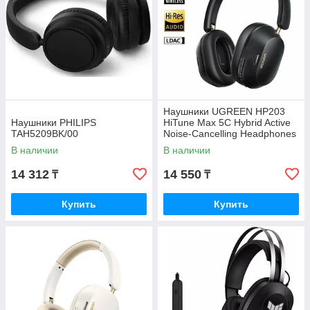
Наушники UGREEN HP203
Наушники PHILIPS
HiTune Max 5C Hybrid Active
TAH5209BK/00
Noise-Cancelling Headphones
35757
В наличии
В наличии
14 312
14 550
₸
₸
Купить
Купить