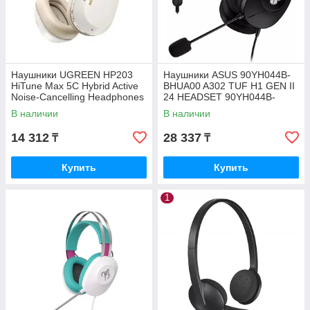
Наушники UGREEN HP203
Наушники ASUS 90YH044B-
HiTune Max 5C Hybrid Active
BHUA00 A302 TUF H1 GEN II
Noise-Cancelling Headphones
24 HEADSET 90YH044B-
35758
BHUA00
В наличии
В наличии
14 312
28 337
₸
₸
Купить
Купить
1