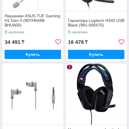
Наушники ASUS TUF Gaming
H1 Gen II (90YH048B-
Гарнитура Logitech H340 USB
BHUA00)
Black (981-000475)
В наличии
В наличии
34 491
16 478
₸
₸
Купить
Купить
1