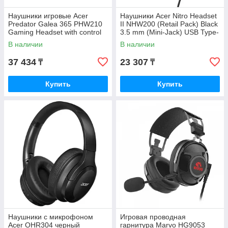
Наушники игровые Acer
Наушники Acer Nitro Headset
Predator Galea 365 PHW210
II NHW200 (Retail Pack) Black
Gaming Headset with control
3.5 mm (Mini-Jack) USB Type-
box (Retail pack) Black 3.5
A GP.HDS11.02E
В наличии
В наличии
mm
37 434
23 307
₸
₸
Купить
Купить
Наушники с микрофоном
Игровая проводная
Acer OHR304 черный
гарнитура Marvo HG9053