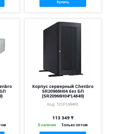
Купить
enbro
Корпус серверный Chenbro
 БП
SR20966H04 без БП
9)
(SR20966H04*14649)
T21P199401
113 349 ₸
том
В наличии
Только оптом