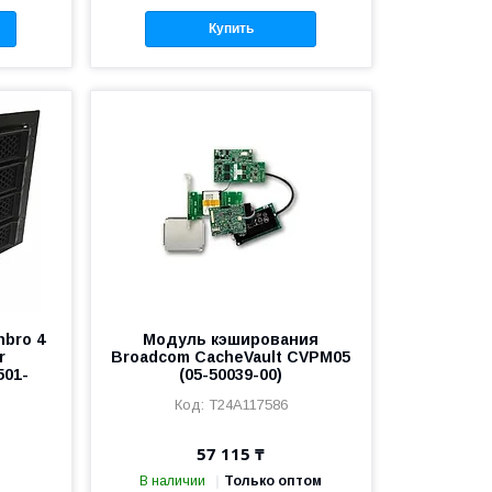
Купить
bro 4
Модуль кэширования
r
Broadcom CacheVault CVPM05
501-
(05-50039-00)
T24A117586
57 115 ₸
В наличии
Только оптом