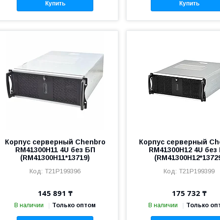
Купить
Купить
Корпус серверный Chenbro
Корпус серверный Ch
RM41300H11 4U без БП
RM41300H12 4U без
(RM41300H11*13719)
(RM41300H12*1372
T21P199396
T21P199399
145 891 ₸
175 732 ₸
В наличии
Только оптом
В наличии
Только оп