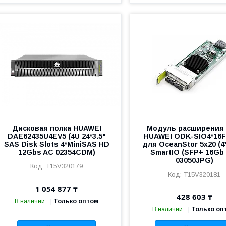
Дисковая полка HUAWEI
Модуль расширения
DAE62435U4EV5 (4U 24*3.5"
HUAWEI ODK-SIO4*16
SAS Disk Slots 4*MiniSAS HD
для OceanStor 5x20 (4
12Gbs AC 02354CDM)
SmartIO (SFP+ 16Gb
03050JPG)
T15V320179
T15V320181
1 054 877 ₸
428 603 ₸
В наличии
Только оптом
В наличии
Только оп