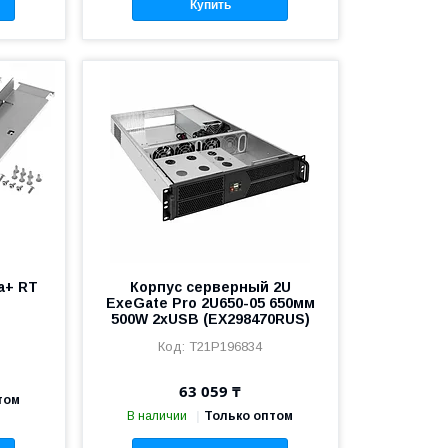
Купить
a+ RT
Корпус серверный 2U
ExeGate Pro 2U650-05 650мм
500W 2xUSB (EX298470RUS)
T21P196834
63 059 ₸
том
В наличии
Только оптом