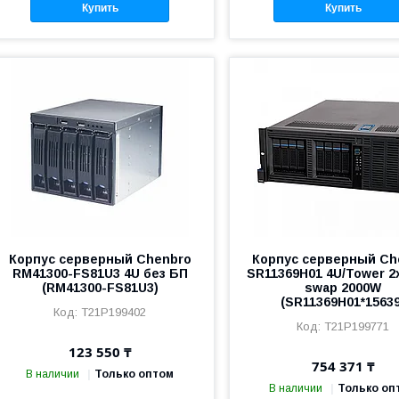
Купить
Купить
Корпус серверный Chenbro
Корпус серверный Ch
RM41300-FS81U3 4U без БП
SR11369H01 4U/Tower 2x
(RM41300-FS81U3)
swap 2000W
(SR11369H01*15639
T21P199402
T21P199771
123 550 ₸
754 371 ₸
В наличии
Только оптом
В наличии
Только оп