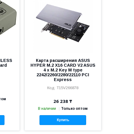
NLESS
Карта расширения ASUS
ard
HYPER M.2 X16 CARD V2 ASUS
4 x M.2 Key M type
2242/2260/2280/22110 PCI
Express
T15V266878
том
26 238 ₸
В наличии
Только оптом
Купить