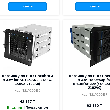
Купить
Купить
Корзина для HDD Chenbro 4
Корзина для HDD Chen
x 3.5" for SR105/SR209 (384-
x 3.5" Hot-swap fo
10502-2100A0)
SR105/SR209 (384-10
2102A0)
T21P200435
T21P200437
42 177 ₸
93 190 ₸
В наличии
Только оптом