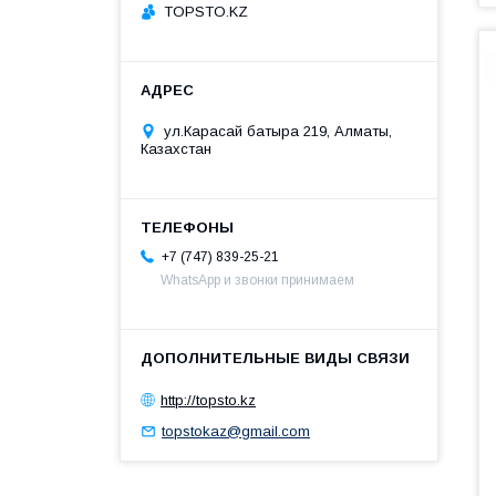
TOPSTO.KZ
ул.Карасай батыра 219, Алматы,
Казахстан
+7 (747) 839-25-21
WhatsApp и звонки принимаем
http://topsto.kz
topstokaz@gmail.com