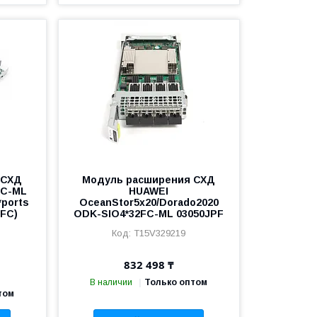
 СХД
Модуль расширения СХД
FC-ML
HUAWEI
*ports
OceanStor5x20/Dorado2020
 FC)
ODK-SIO4*32FC-ML 03050JPF
T15V329219
832 498 ₸
В наличии
Только оптом
том