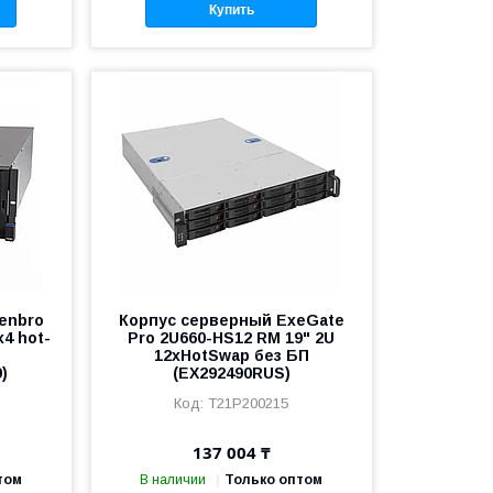
Купить
enbro
Корпус серверный ExeGate
4 hot-
Pro 2U660-HS12 RM 19" 2U
12xHotSwap без БП
)
(EX292490RUS)
T21P200215
137 004 ₸
том
В наличии
Только оптом