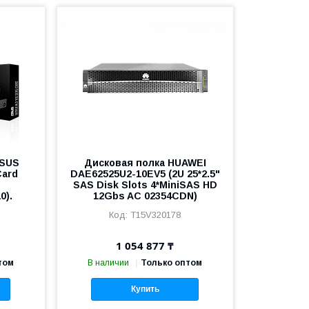
ASUS
Дисковая полка HUAWEI
Card
DAE62525U2-10EV5 (2U 25*2.5"
SAS Disk Slots 4*MiniSAS HD
0).
12Gbs AC 02354CDN)
T15V320178
1 054 877 ₸
том
В наличии
Только оптом
Купить