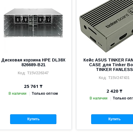
Дисковая корзина HPE DL38X
Кейс ASUS TINKER FA
826689-B21
CASE для Tinker Bo
TINKER FANLESS
T15V226347
T15V247431
25 761 ₸
2 420 ₸
В наличии
Только оптом
В наличии
Только оп
Купить
Купить