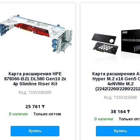
Карта расширения HPE
Карта расширения 
878360-B21 DL580 Gen10 2x
Hyper M.2 x16 Gen5 
4p Slimline Riser Kit
4xNVMe M.2
(2242/2260/2280/2211
T15V282005
T15V315008
25 761 ₸
38 164 ₸
В наличии
Только оптом
В наличии
Только оп
Купить
Купить