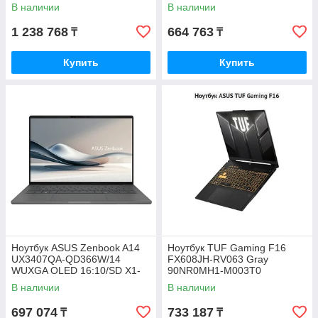
8940HX/RTX5070/32G/D5/1T
45T/Adr/W11H/D5 16G/512G
В наличии
В наличии
PCIE G4/16 WQXGA 16:10
PCIe/FHD
500nt
1 238 768
664 763
₸
₸
Купить
Купить
Ноутбук ASUS Zenbook A14
Ноутбук TUF Gaming F16
UX3407QA-QD366W/14
FX608JH-RV063 Gray
WUXGA OLED 16:10/SD X1-
90NR0MH1-M003T0
26-100 45T/Adr/W11H/D5
В наличии
В наличии
16G/512G PCIe/FHD
697 074
733 187
₸
₸