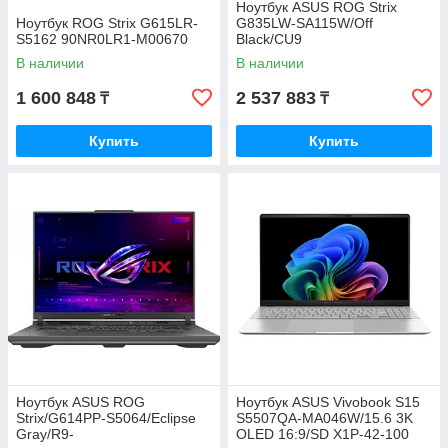
Ноутбук ASUS ROG Strix
Ноутбук ROG Strix G615LR-
G835LW-SA115W/Off
S5162 90NR0LR1-M00670
Black/CU9
275HX/RTX5080/64G/D5/1T
В наличии
В наличии
PCIE/18 WQXGA 16:10 1200nt
HDR/W11H
1 600 848
2 537 883
₸
₸
Купить
Купить
Ноутбук ASUS ROG
Ноутбук ASUS Vivobook S15
Strix/G614PP-S5064/Eclipse
S5507QA-MA046W/15.6 3K
Gray/R9-
OLED 16:9/SD X1P-42-100