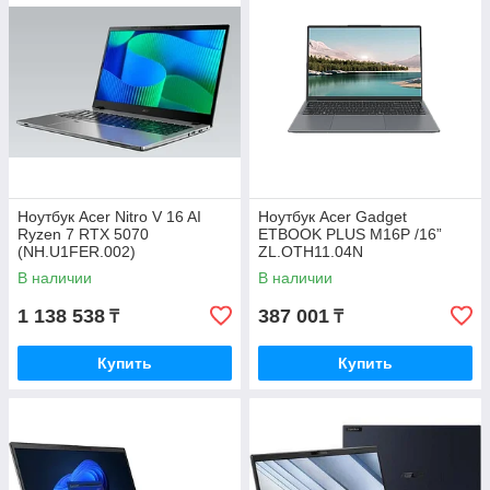
Ноутбук Acer Nitro V 16 AI
Ноутбук Acer Gadget
Ryzen 7 RTX 5070
ETBOOK PLUS M16P /16”
(NH.U1FER.002)
ZL.OTH11.04N
В наличии
В наличии
1 138 538
387 001
₸
₸
Купить
Купить