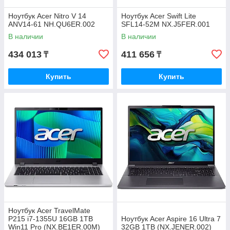
Ноутбук Acer Nitro V 14
Ноутбук Acer Swift Lite
ANV14-61 NH.QU6ER.002
SFL14-52M NX.J5FER.001
В наличии
В наличии
434 013
411 656
₸
₸
Купить
Купить
Ноутбук Acer TravelMate
P215 i7-1355U 16GB 1TB
Ноутбук Acer Aspire 16 Ultra 7
Win11 Pro (NX.BE1ER.00M)
32GB 1TB (NX.JENER.002)