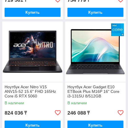
719 561
754 779
₸
₸
Купить
Купить
Ноутбук Acer Nitro V15
Ноутбук Acer Gadget E10
ANV15-52 15.6" FHD 165Hz
ETBook Plus M16P 16" Core
Core i5 RTX 5060
i3-1315U 8/512GB
(NH.QZ8ER.001)
(ZL.OTH11.02N)
В наличии
В наличии
824 036
246 088
₸
₸
Купить
Купить