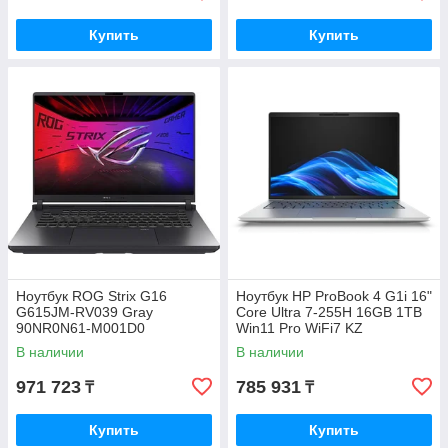
Купить
Купить
Ноутбук ROG Strix G16
Ноутбук HP ProBook 4 G1i 16"
G615JM-RV039 Gray
Core Ultra 7-255H 16GB 1TB
90NR0N61-M001D0
Win11 Pro WiFi7 KZ
(C7GF5ET)
В наличии
В наличии
971 723
785 931
₸
₸
Купить
Купить