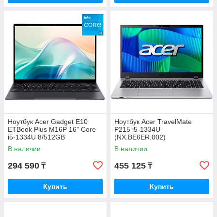
Ноутбук Acer Gadget E10
Ноутбук Acer TravelMate
ETBook Plus M16P 16" Core
P215 i5-1334U
i5-1334U 8/512GB
(NX.BE6ER.002)
(ZL.OTH11.02P)
В наличии
В наличии
294 590
455 125
₸
₸
Купить
Купить