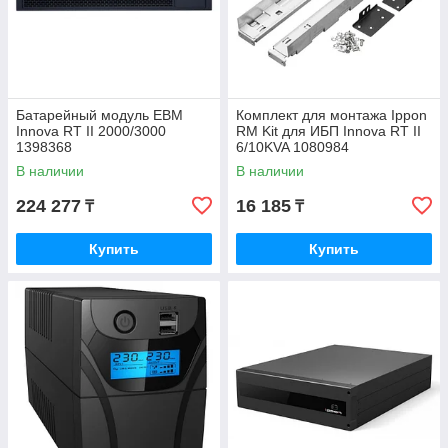
Батарейный модуль EBM
Комплект для монтажа Ippon
Innova RT II 2000/3000
RM Kit для ИБП Innova RT II
1398368
6/10KVA 1080984
В наличии
В наличии
224 277
16 185
₸
₸
Купить
Купить