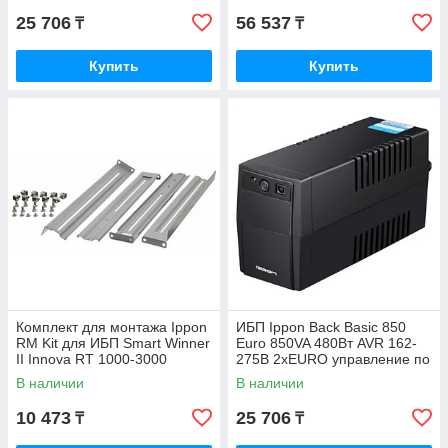
25 706
56 537
₸
₸
Купить
Купить
Комплект для монтажа Ippon
ИБП Ippon Back Basic 850
RM Kit для ИБП Smart Winner
Euro 850VA 480Вт AVR 162-
II Innova RT 1000-3000
275В 2хEURO управление по
650014
USB без комлекта кабелей
В наличии
В наличии
10 473
25 706
₸
₸