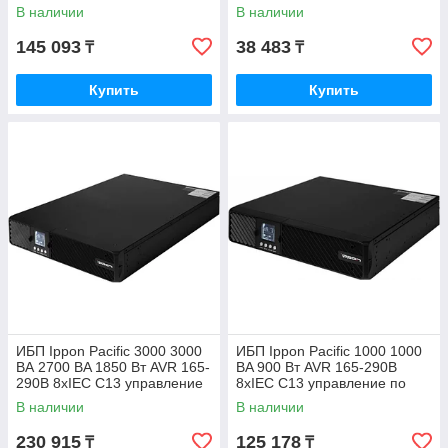
по USB/COM 2028477
В наличии
В наличии
145 093
38 483
₸
₸
Купить
Купить
ИБП Ippon Pacific 3000 3000
ИБП Ippon Pacific 1000 1000
ВА 2700 ВA 1850 Вт AVR 165-
ВA 900 Вт AVR 165-290В
290В 8xIEC C13 управление
8xIEC C13 управление по
по USB/COM 1976002
USB/COM 1974624
В наличии
В наличии
230 915
125 178
₸
₸