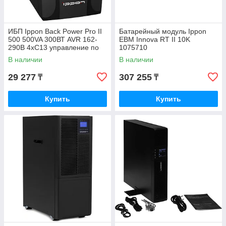
ИБП Ippon Back Power Pro II
Батарейный модуль Ippon
500 500VA 300ВТ AVR 162-
EBM Innova RT II 10K
290В 4хС13 управление по
1075710
USB RJ-45 LCD без кабелей
В наличии
В наличии
29 277
307 255
₸
₸
Купить
Купить