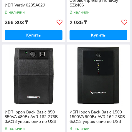
Сетевой фильтр HuntKey
ИБП Vertiv 0235A02J
SZk406
В наличии
В наличии
366 303
2 035
₸
₸
Купить
Купить
ИБП Ippon Back Basic 850
ИБП Ippon Back Basic 1500
850VA 480Вт AVR 162-275В
1500VA 900Вт AVR 162-280В
3хС13 управление по USB
6хС13 управление по USB
без комлекта кабелей 403406
без комлекта кабелей
В наличии
В наличии
1108030