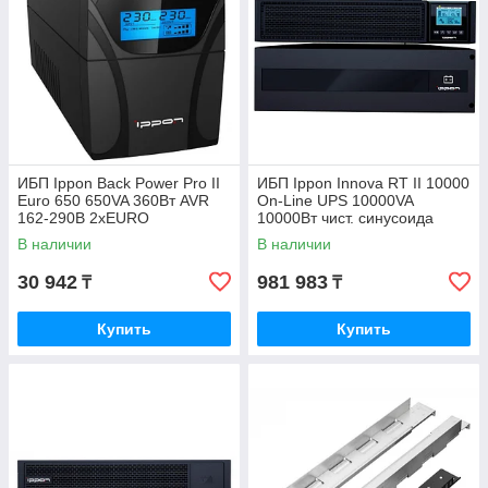
ИБП Ippon Back Power Pro II
ИБП Ippon Innova RT II 10000
Euro 650 650VA 360Вт AVR
On-Line UPS 10000VA
162-290В 2хEURO
10000Вт чист. синусоида
управление по USB RJ-45
6xC13+2xC19+КБ USB/RS232
В наличии
В наличии
LCD без
бат.
30 942
981 983
₸
₸
Купить
Купить