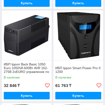
Купить
Купить
ИБП Ippon Back Basic 1050
Euro 1050VA 600Вт AVR 162-
ИБП Ippon Smart Power Pro II
275В 2хEURO управление по
1200
USB без комлекта кабелей
В наличии
В наличии
32 846
61 763
₸
₸
Купить
Купить