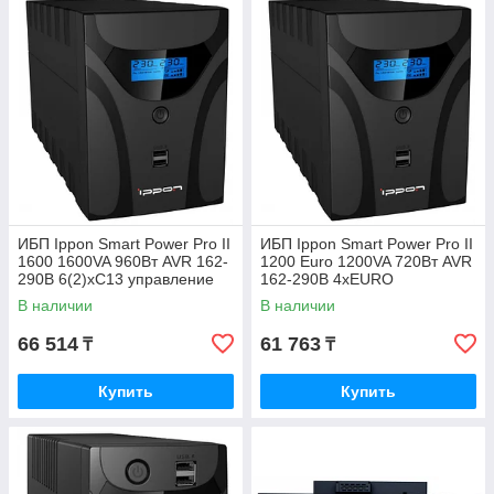
ИБП Ippon Smart Power Pro II
ИБП Ippon Smart Power Pro II
1600 1600VA 960Вт AVR 162-
1200 Euro 1200VA 720Вт AVR
290В 6(2)хС13 управление
162-290В 4хEURO
по USB/RS-232 RJ-45 LCD
управление по USB RJ-45
В наличии
В наличии
LCD
66 514
61 763
₸
₸
Купить
Купить