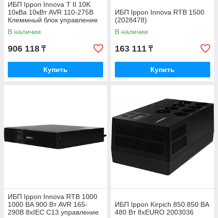
ИБП Ippon Innova T II 10K
10кВа 10кВт AVR 110-275В
ИБП Ippon Innova RTB 1500
Клеммный блок управление
(2028478)
по USB/COM 1873305
В наличии
В наличии
906 118
163 111
₸
₸
Купить
Купить
ИБП Ippon Innova RTB 1000
1000 ВA 900 Вт AVR 165-
ИБП Ippon Kirpich 850 850 ВA
290В 8xIEC C13 управление
480 Вт 8xEURO 2003036