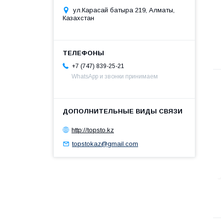
ул.Карасай батыра 219, Алматы,
Казахстан
+7 (747) 839-25-21
WhatsApp и звонки принимаем
http://topsto.kz
topstokaz@gmail.com