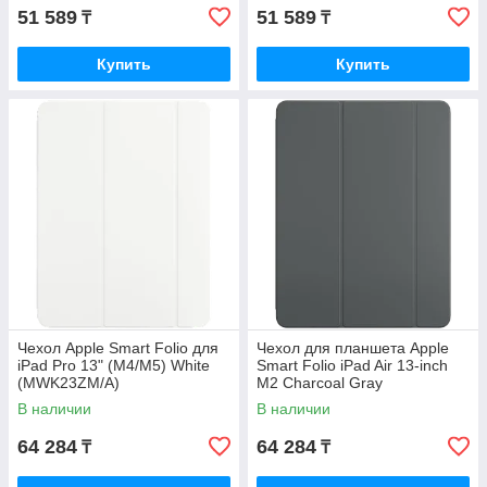
51 589
51 589
₸
₸
Купить
Купить
Чехол Apple Smart Folio для
Чехол для планшета Apple
iPad Pro 13" (M4/M5) White
Smart Folio iPad Air 13-inch
(MWK23ZM/A)
M2 Charcoal Gray
(MWK93ZM/A)
В наличии
В наличии
64 284
64 284
₸
₸