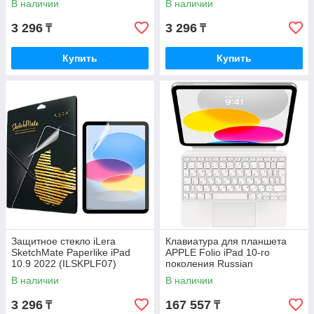
В наличии
В наличии
3 296
3 296
₸
₸
Купить
Купить
Защитное стекло iLera
Клавиатура для планшета
SketchMate Paperlike iPad
APPLE Folio iPad 10-го
10.9 2022 (ILSKPLF07)
поколения Russian
(MQDP3RS/A)
В наличии
В наличии
3 296
167 557
₸
₸