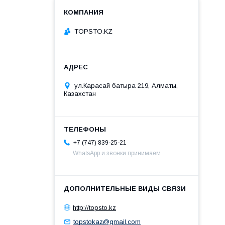
TOPSTO.KZ
ул.Карасай батыра 219, Алматы,
Казахстан
+7 (747) 839-25-21
WhatsApp и звонки принимаем
http://topsto.kz
topstokaz@gmail.com