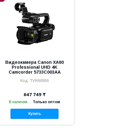
Видеокамера Canon XA60
Professional UHD 4K
Camcorder 5733C003AA
TVR60936
647 749 ₸
В наличии
Только оптом
Купить