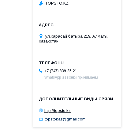
TOPSTO.KZ
ул.Карасай батыра 219, Алматы,
Казахстан
+7 (747) 839-25-21
WhatsApp и звонки принимаем
http://topsto.kz
topstokaz@gmail.com