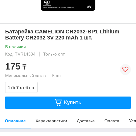
Батарейка CAMELION CR2032-BP1 Lithium
Battery CR2032 3V 220 mAh 1 шт.
В наличии
Код: TVR14394
Только опт
175
₸
Минимальный заказ — 5 шт.
175 ₸
от 6 шт.
Купить
Описание
Характеристики
Доставка
Оплата
Усл