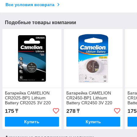
Все условия возврата
Подобные товары компании
Батарейка CAMELION
Батарейка CAMELION
Бат
CR2025-BP1 Lithium
CR2450-BP1 Lithium
CR16
Battery CR2025 3V 220
Battery CR2450 3V 220
Batt
mAh 1 шт.
mAh 1 шт.
mAh 
175
278
175
₸
₸
Купить
Купить