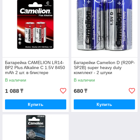
Батарейка CAMELION LR14-
Батарейки Camelion D (R20P-
BP2 Plus Alkaline C 1.5V 8450
SP2B) super heavy duty
mAh 2 шт. в блистере
комплект - 2 штуки
В наличии
В наличии
1 088
680
₸
₸
Купить
Купить