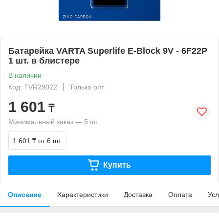
Батарейка VARTA Superlife E-Block 9V - 6F22P
1 шт. в блистере
В наличии
Код: TVR29022
Только опт
1 601
₸
Минимальный заказ — 5 шт.
1 601 ₸
от 6 шт.
Купить
Описание
Характеристики
Доставка
Оплата
Усл