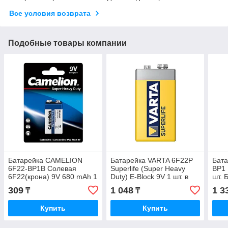
Все условия возврата
Подобные товары компании
Батарейка CAMELION
Батарейка VARTA 6F22P
Бата
6F22-BP1B Солевая
Superlife (Super Heavy
BP1 
6F22(крона) 9V 680 mAh 1
Duty) E-Block 9V 1 шт. в
шт. 
шт. Блистер
пленке
309
1 048
1 3
₸
₸
Купить
Купить