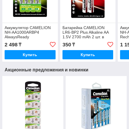
Аккумулятор CAMELION
Батарейка CAMELION
Акк
NH-AA1000ARBP4
LR6-BP2 Plus Alkaline AA
NH-
AlwaysReady
1.5V 2700 mAh 2 шт. в
Rech
Rechargeable AA 1.2V
блистере
1100
2 498
350
1 1
₸
₸
1000 mAh 4 шт. в блистере
Купить
Купить
Акционные предложения и новинки