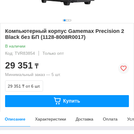
Компьютерный корпус Gamemax Precision 2
Black без БП (1128-8008R0017)
В наличии
Код: TVR83854
Только опт
29 351
₸
Минимальный заказ — 5 шт.
29 351 ₸
от 6 шт.
Купить
Описание
Характеристики
Доставка
Оплата
Усл