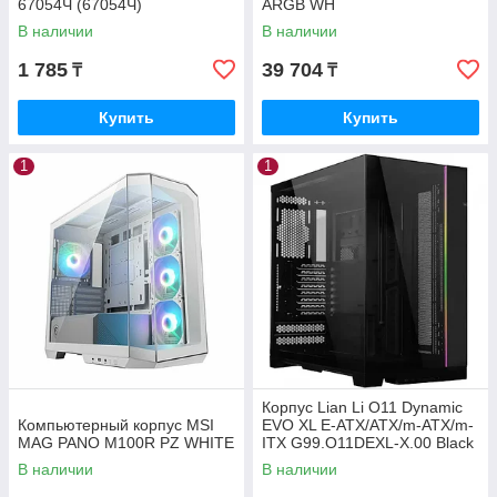
67054Ч (67054Ч)
ARGB WH
В наличии
В наличии
1 785
39 704
₸
₸
Купить
Купить
1
1
Корпус Lian Li O11 Dynamic
Компьютерный корпус MSI
EVO XL E-ATX/ATX/m-ATX/m-
MAG PANO M100R PZ WHITE
ITX G99.O11DEXL-X.00 Black
В наличии
В наличии