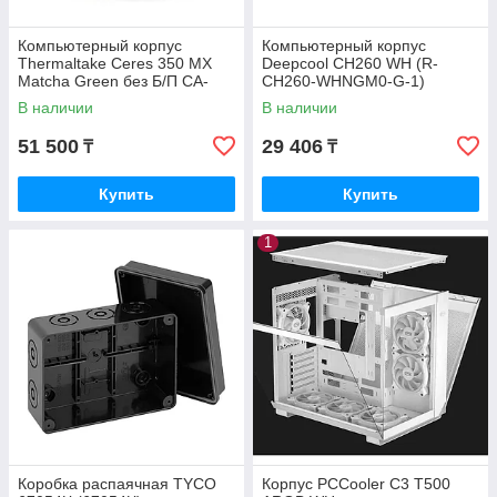
Компьютерный корпус
Компьютерный корпус
Thermaltake Ceres 350 MX
Deepcool CH260 WH (R-
Matcha Green без Б/П CA-
CH260-WHNGM0-G-1)
1Z3-00MEWN-00
В наличии
В наличии
51 500
29 406
₸
₸
Купить
Купить
1
Коробка распаячная TYCO
Корпус PCCooler C3 T500