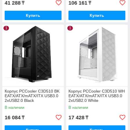
41 288
106 161
₸
₸
Купить
Купить
1
1
Корпус PCCooler C3D510 BK
Корпус PCCooler C3D510 WH
EATX/ATX/mATX/ITX USB3.0
EATX/ATX/mATX/ITX USB3.0
2xUSB2.0 Black
2xUSB2.0 White
В наличии
В наличии
16 084
17 428
₸
₸