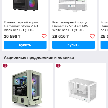
Компьютерный корпус
Компьютерный корпус
Ком
Gamemax Storm 2 AB
Gamemax VISTA 2 MW
Game
Black без БП (1115-
White без БП (9101-
без 
3803R0006)
0600R0017)
20 596
29 616
25 
₸
₸
Купить
Купить
Акционные предложения и новинки
1
1