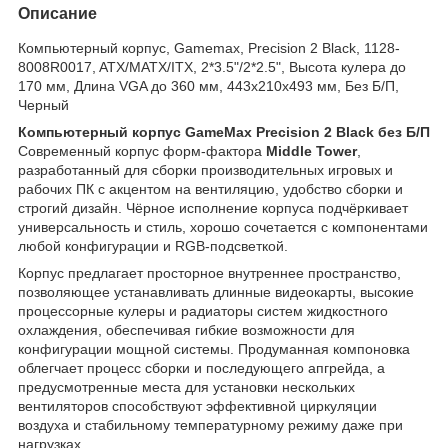
Описание
Компьютерный корпус, Gamemax, Precision 2 Black, 1128-
8008R0017, ATX/MATX/ITX, 2*3.5"/2*2.5", Высота кулера до
170 мм, Длина VGA до 360 мм, 443x210x493 мм, Без Б/П,
Черный
Компьютерный корпус GameMax Precision 2 Black без Б/П
Современный корпус форм‑фактора
Middle Tower
,
разработанный для сборки производительных игровых и
рабочих ПК с акцентом на вентиляцию, удобство сборки и
строгий дизайн. Чёрное исполнение корпуса подчёркивает
универсальность и стиль, хорошо сочетается с компонентами
любой конфигурации и RGB‑подсветкой.
Корпус предлагает просторное внутреннее пространство,
позволяющее устанавливать длинные видеокарты, высокие
процессорные кулеры и радиаторы систем жидкостного
охлаждения, обеспечивая гибкие возможности для
конфигурации мощной системы. Продуманная компоновка
облегчает процесс сборки и последующего апгрейда, а
предусмотренные места для установки нескольких
вентиляторов способствуют эффективной циркуляции
воздуха и стабильному температурному режиму даже при
нагрузках.