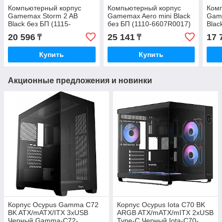
Компьютерный корпус
Компьютерный корпус
Ком
Gamemax Storm 2 AB
Gamemax Aero mini Black
Gam
Black без БП (1115-
без БП (1110-6607R0017)
Blac
3803R0006)
660
20 596
25 141
17 
₸
₸
Купить
Купить
Акционные предложения и новинки
Корпус Ocypus Gamma C72
Корпус Ocypus Iota C70 BK
BK ATX/mATX/ITX 3xUSB
ARGB ATX/mATX/mITX 2xUSB
Черный Gamma-C72-
Type-C Черный Iota-C70-