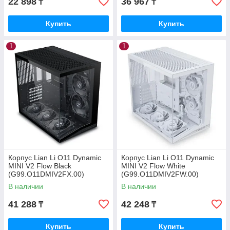
22 898
36 967
₸
₸
Купить
Купить
1
1
Корпус Lian Li O11 Dynamic
Корпус Lian Li O11 Dynamic
MINI V2 Flow Black
MINI V2 Flow White
(G99.O11DMIV2FX.00)
(G99.O11DMIV2FW.00)
В наличии
В наличии
41 288
42 248
₸
₸
Купить
Купить