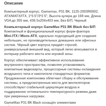
Описание
Компьютерный корпус, Gamemax, P31 BK, 1125-2003R0002,
ATX/MATX/ITX, 1*3.5"/3*2.5", Высота кулера до 168 мм, Длина
VGA до 355 мм, 436.5x204x403 мм, Без Б/П, Черный
Компьютерный корпус GameMax P31 BK Black без Б/П
Компактный и функциональный корпус форм‑фактора
Mini‑ITX / Micro‑ATX
, идеально подходящий для создания
небольших, но производительных домашних или офисных
систем. Чёрный цвет корпуса придаёт строгий,
универсальный внешний вид, который легко вписывается в
интерьер рабочего места или игровой зоны.
Корпус обеспечивает эффективное использование
внутреннего пространства, позволяя устанавливать
компактные видеокарты, процессорные системы охлаждения
воздушного типа и накопители стандартных форматов.
Продуманная компоновка облегчает сборку и обслуживание
системы, а предусмотренные места для вентиляторов
способствуют стабильной циркуляции воздуха и
поддержанию оптимального температурного режима даже
при умеренных нагрузках.
GameMax P31 BK Black оснащён элементами