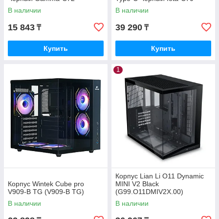
BKD000XX-GL
BKD600XX-GL
В наличии
В наличии
15 843
39 290
₸
₸
Купить
Купить
1
Корпус Lian Li O11 Dynamic
Корпус Wintek Cube pro
MINI V2 Black
V909-B TG (V909-B TG)
(G99.O11DMIV2X.00)
В наличии
В наличии