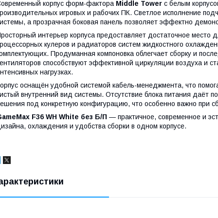
овременный корпус форм-фактора
Middle Tower
с белым корпусо
роизводительных игровых и рабочих ПК. Светлое исполнение подч
истемы, а прозрачная боковая панель позволяет эффектно демонс
росторный интерьер корпуса предоставляет достаточное место д
роцессорных кулеров и радиаторов систем жидкостного охлаждени
омплектующих. Продуманная компоновка облегчает сборку и после
ентиляторов способствуют эффективной циркуляции воздуха и ст
нтенсивных нагрузках.
орпус оснащён удобной системой кабель-менеджмента, что помог
истый внутренний вид системы. Отсутствие блока питания даёт п
ешения под конкретную конфигурацию, что особенно важно при с
GameMax F36 WH White без Б/П
— практичное, современное и эст
изайна, охлаждения и удобства сборки в одном корпусе.
арактеристики