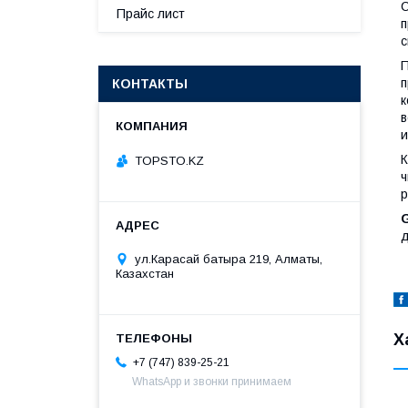
С
Прайс лист
п
с
П
п
КОНТАКТЫ
к
в
и
К
TOPSTO.KZ
ч
р
д
ул.Карасай батыра 219, Алматы,
Казахстан
Х
+7 (747) 839-25-21
WhatsApp и звонки принимаем