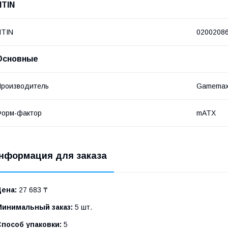
NTIN
NTIN
0200208
Основные
роизводитель
Gamema
Форм-фактор
mATX
нформация для заказа
Цена:
27 683 ₸
Минимальный заказ:
5 шт.
Способ упаковки:
5