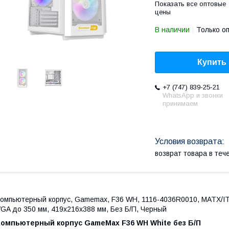
Показать все оптовые
цены
В наличии
Только о
Купить
+7 (747) 839-25-21
WhatsApp и звонки
принимаем
возврат товара в те
омпьютерный корпус, Gamemax, F36 WH, 1116-4036R0010, MATX/ITX,
GA до 350 мм, 419x216x388 мм, Без Б/П, Черный
Компьютерный корпус GameMax F36 WH White без Б/П