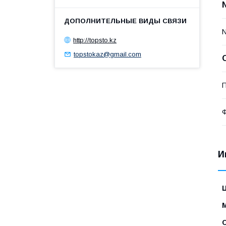
http://topsto.kz
topstokaz@gmail.com
П
И