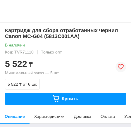
Картридж для сбора отработанных чернил
Canon MC-G04 (5813C001AA)
В наличии
Код: TVR71110
Только опт
5 522
₸
Минимальный заказ — 5 шт.
5 522 ₸
от 6 шт.
Купить
Описание
Характеристики
Доставка
Оплата
Усл