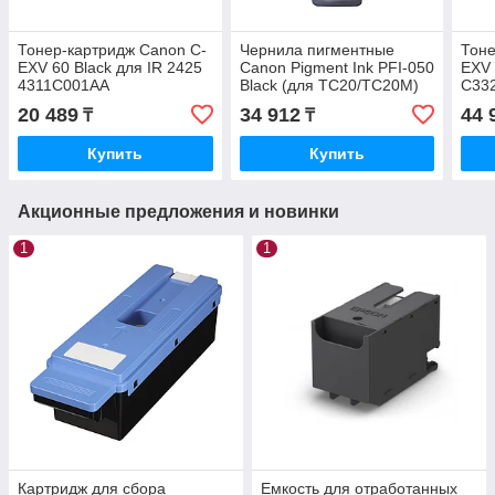
Тонер-картридж Canon C-
Чернила пигментные
Тоне
EXV 60 Black для IR 2425
Canon Pigment Ink PFI-050
EXV 
4311C001AA
Black (для TC20/TC20M)
C33
5698C001AA
20 489
34 912
44 
₸
₸
Купить
Купить
Акционные предложения и новинки
1
1
Картридж для сбора
Емкость для отработанных