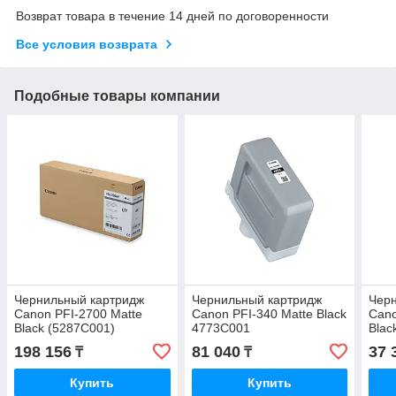
Возврат товара в течение 14 дней по договоренности
Все условия возврата
Подобные товары компании
Чернильный картридж
Чернильный картридж
Чер
Canon PFI-2700 Matte
Canon PFI-340 Matte Black
Cano
Black (5287C001)
4773C001
Blac
198 156
81 040
37 
₸
₸
Купить
Купить