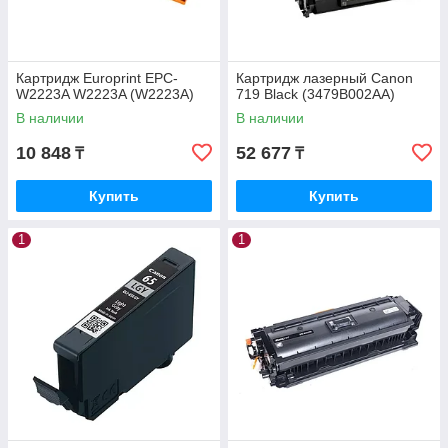
Картридж Europrint EPC-
Картридж лазерный Canon
W2223A W2223A (W2223A)
719 Black (3479B002AA)
В наличии
В наличии
10 848
52 677
₸
₸
Купить
Купить
1
1