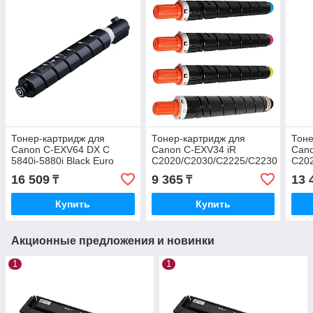
Тонер-картридж для
Тонер-картридж для
Тоне
Canon C-EXV64 DX C
Canon C-EXV34 iR
Can
5840i-5880i Black Euro
C2020/C2030/C2225/C2230
C20
Print
26000 страниц.Katun Black
(23K
16 509
9 365
13 
₸
₸
INT
Купить
Купить
Акционные предложения и новинки
1
1