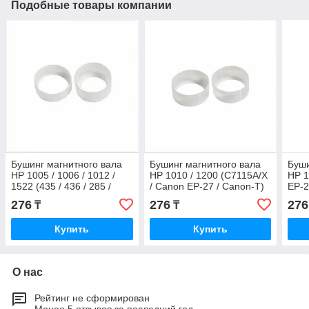
Подобные товары компании
Бушинг магнитного вала
Бушинг магнитного вала
Буши
HP 1005 / 1006 / 1012 /
HP 1010 / 1200 (C7115A/X
HP 1
1522 (435 / 436 / 285 /
/ Canon EP-27 / Canon-T)
EP-2
278) комплект 2 шт
комплект 2 шт
276
276
276
₸
₸
Купить
Купить
О нас
Рейтинг не сформирован