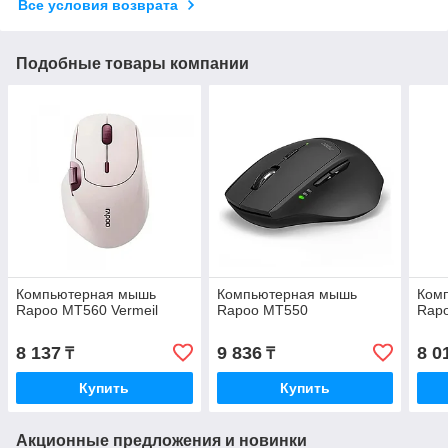
Все условия возврата
Подобные товары компании
Компьютерная мышь
Компьютерная мышь
Ком
Rapoo MT560 Vermeil
Rapoo MT550
Rapo
8 137
9 836
8 0
₸
₸
Купить
Купить
Акционные предложения и новинки