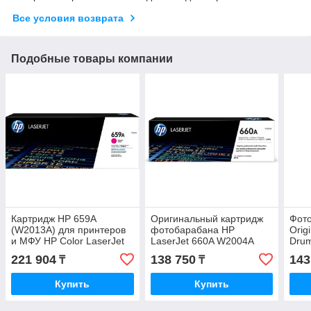
Все условия возврата
Подобные товары компании
Картридж HP 659A
Оригинальный картридж
Фот
(W2013A) для принтеров
фотобарабана HP
Orig
и МФУ HP Color LaserJet
LaserJet 660A W2004A
Drum
Enterprise M776 M856
Lase
221 904
138 750
143
₸
₸
пурпурный
Купить
Купить