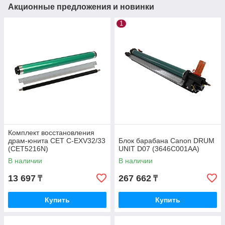
Акционные предложения и новинки
1
Комплект восстановления
драм-юнита CET C-EXV32/33
Блок барабана Canon DRUM
(CET5216N)
UNIT D07 (3646C001AA)
В наличии
В наличии
13 697
267 662
₸
₸
Купить
Купить