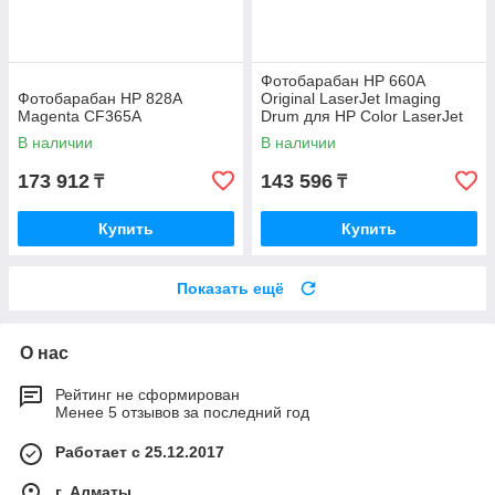
Фотобарабан HP 660A
Фотобарабан HP 828A
Original LaserJet Imaging
Magenta CF365A
Drum для HP Color LaserJet
M751 W2004A
В наличии
В наличии
173 912
143 596
₸
₸
Купить
Купить
Показать ещё
О нас
Рейтинг не сформирован
Менее 5 отзывов за последний год
Работает с 25.12.2017
г. Алматы