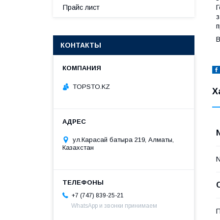
Г
Прайс лист
з
п
В
КОНТАКТЫ
TOPSTO.KZ
Х
ул.Карасай батыра 219, Алматы,
Казахстан
+7 (747) 839-25-21
WhatsApp и звонки принимаем
П