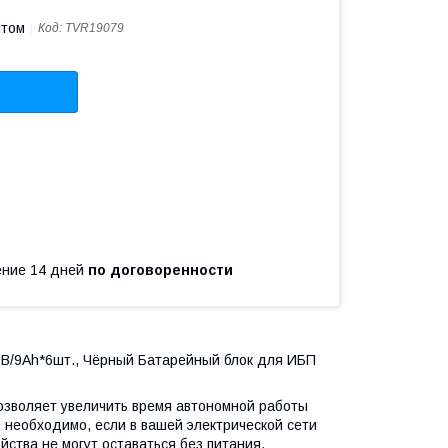
птом
Код:
TVR19079
чение 14 дней
по договоренности
2В/9Ah*6шт., Чёрный Батарейный блок для ИБП
озволяет увеличить время автономной работы
 необходимо, если в вашей электрической сети
ства не могут оставаться без питания.