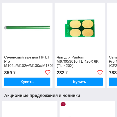
Селеновый вал для HP LJ
Чип для Pantum
Селе
Pro
M6700/3010 TL-420X 6K
Pro
M102a/M102w/M130a/M130fw/M130nw
(TL-420X)
(CF2
(CF219A) Golden Green
859
232
788
₸
₸
Купить
Купить
Акционные предложения и новинки
1