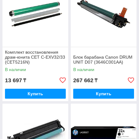
Комплект восстановления
драм-юнита CET C-EXV32/33
Блок барабана Canon DRUM
(CET5216N)
UNIT D07 (3646C001AA)
В наличии
В наличии
13 697
267 662
₸
₸
Купить
Купить