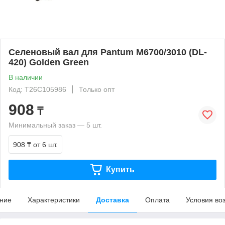
Селеновый вал для Pantum M6700/3010 (DL-
420) Golden Green
В наличии
Код: T26C105986
Только опт
908
₸
Минимальный заказ — 5 шт.
908 ₸
от 6 шт.
Купить
ние
Характеристики
Доставка
Оплата
Условия во