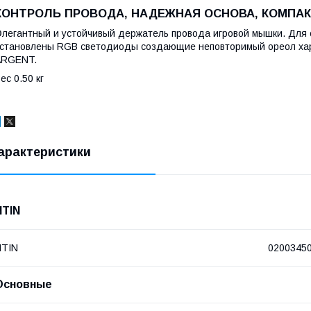
КОНТРОЛЬ ПРОВОДА, НАДЕЖНАЯ ОСНОВА, КОМПА
легантный и устойчивый держатель провода игровой мышки. Для 
становлены RGB светодиоды создающие неповторимый ореол хар
ARGENT.
ес 0.50 кг
арактеристики
NTIN
NTIN
0200345
Основные