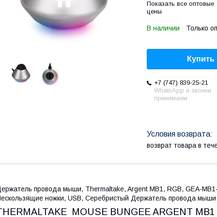
Показать все оптовые
цены
В наличии
Только о
Купить
+7 (747) 839-25-21
WhatsApp и звонки
принимаем
возврат товара в те
ержатель провода мыши, Thermaltake, Argent MB1, RGB, GEA-MB1-
ескользящие ножки, USB, Серебристый Держатель провода мыши 
THERMALTAKE
MOUSE BUNGEE ARGENT MB1