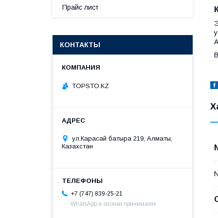
Прайс лист
Э
у
КОНТАКТЫ
В
TOPSTO.KZ
Х
ул.Карасай батыра 219, Алматы,
Казахстан
+7 (747) 839-25-21
WhatsApp и звонки принимаем