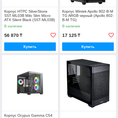
Корпус HTPC SilverStone
Корпус Wintek Apollo 802-B-M
SST-ML03B Milo Slim Micro
TG ARGB черный (Apollo 802-
ATX Silent Black (SST-ML03B)
B-M TG)
В наличии
В наличии
56 870
17 125
₸
₸
Купить
Купить
Корпус Ocypus Gamma C54