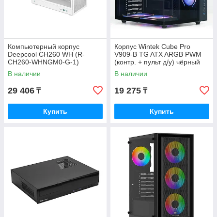
Компьютерный корпус
Корпус Wintek Cube Pro
Deepcool CH260 WH (R-
V909-B TG ATX ARGB PWM
CH260-WHNGM0-G-1)
(контр. + пульт д/у) чёрный
В наличии
В наличии
29 406
19 275
₸
₸
Купить
Купить