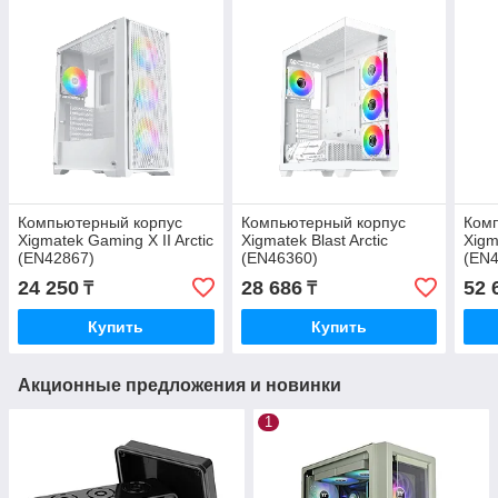
Компьютерный корпус
Компьютерный корпус
Ком
Xigmatek Gaming X II Arctic
Xigmatek Blast Arctic
Xigm
(EN42867)
(EN46360)
(EN4
24 250
28 686
52 
₸
₸
Купить
Купить
Акционные предложения и новинки
1