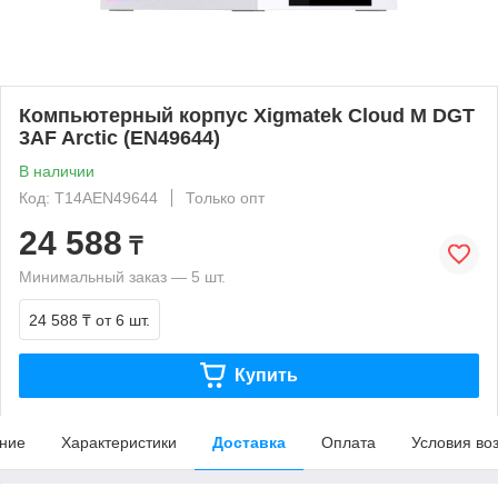
Компьютерный корпус Xigmatek Cloud M DGT
3AF Arctic (EN49644)
В наличии
Код: T14AEN49644
Только опт
24 588
₸
Минимальный заказ — 5 шт.
24 588 ₸
от 6 шт.
Купить
ние
Характеристики
Доставка
Оплата
Условия во