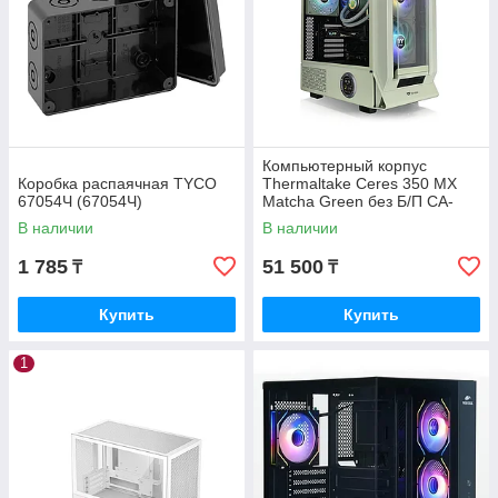
Компьютерный корпус
Коробка распаячная TYCO
Thermaltake Ceres 350 MX
67054Ч (67054Ч)
Matcha Green без Б/П CA-
1Z3-00MEWN-00
В наличии
В наличии
1 785
51 500
₸
₸
Купить
Купить
1