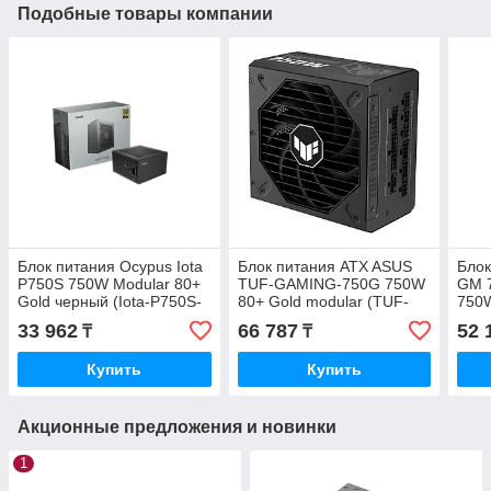
Подобные товары компании
Блок питания Ocypus Iota
Блок питания ATX ASUS
Блок
P750S 750W Modular 80+
TUF-GAMING-750G 750W
GM 
Gold черный (Iota-P750S-
80+ Gold modular (TUF-
750
GFFBK025X-EU)
GAMING-750G)
33 962
66 787
52 
₸
₸
Купить
Купить
Акционные предложения и новинки
1