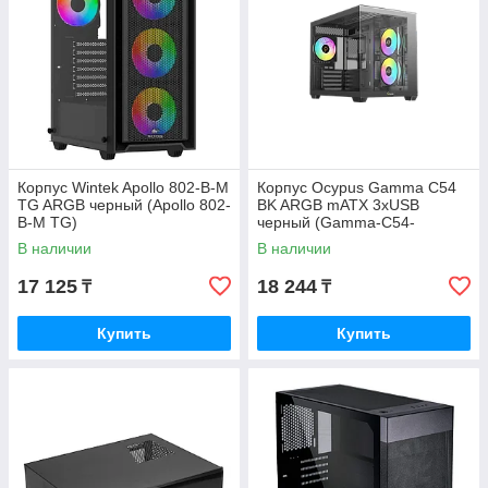
Корпус Wintek Apollo 802-B-M
Корпус Ocypus Gamma C54
TG ARGB черный (Apollo 802-
BK ARGB mATX 3xUSB
B-M TG)
черный (Gamma-C54-
BKD300XX-GL)
В наличии
В наличии
17 125
18 244
₸
₸
Купить
Купить