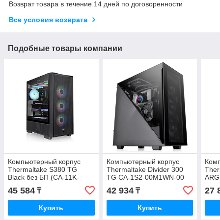
Возврат товара в течение 14 дней по договоренности
Все условия возврата
Подобные товары компании
Компьютерный корпус
Компьютерный корпус
Ком
Thermaltake S380 TG
Thermaltake Divider 300
Ther
Black без БП (CA-11K-
TG CA-1S2-00M1WN-00
ARGB
00M1WN-00)
ATX/MicroATX/Mini-ITX
1X2
45 584
42 934
27 
₸
₸
USB 2*3.0 /Без Б/П
Купить
Купить