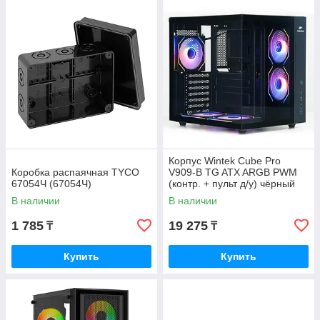
Корпус Wintek Cube Pro
Коробка распаячная TYCO
V909-B TG ATX ARGB PWM
67054Ч (67054Ч)
(контр. + пульт д/у) чёрный
В наличии
В наличии
1 785
19 275
₸
₸
Купить
Купить