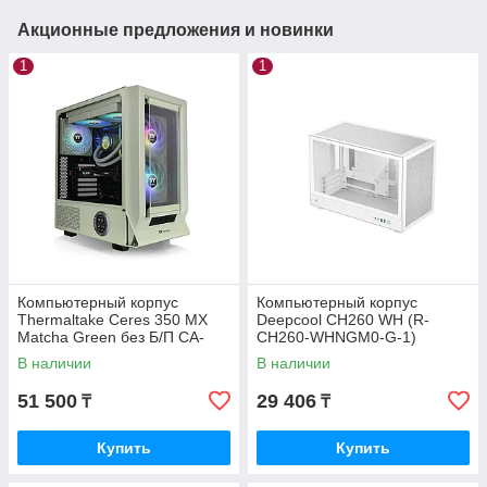
Акционные предложения и новинки
1
1
Компьютерный корпус
Компьютерный корпус
Thermaltake Ceres 350 MX
Deepcool CH260 WH (R-
Matcha Green без Б/П CA-
CH260-WHNGM0-G-1)
1Z3-00MEWN-00
В наличии
В наличии
51 500
29 406
₸
₸
Купить
Купить