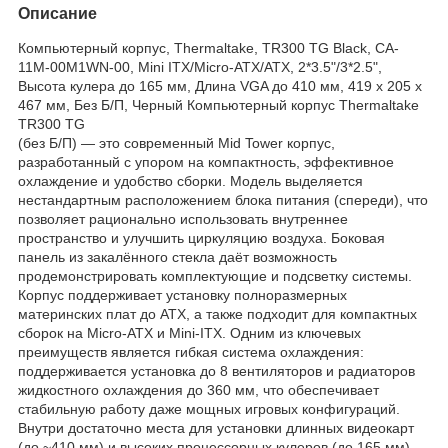
Описание
Компьютерный корпус, Thermaltake, TR300 TG Black, CA-
11M-00M1WN-00, Mini ITX/Micro-ATX/ATX, 2*3.5"/3*2.5",
Высота кулера до 165 мм, Длина VGA до 410 мм, 419 x 205 x
467 мм, Без Б/П, Черный Компьютерный корпус Thermaltake
TR300 TG
(без Б/П) — это современный Mid Tower корпус,
разработанный с упором на компактность, эффективное
охлаждение и удобство сборки. Модель выделяется
нестандартным расположением блока питания (спереди), что
позволяет рационально использовать внутреннее
пространство и улучшить циркуляцию воздуха. Боковая
панель из закалённого стекла даёт возможность
продемонстрировать комплектующие и подсветку системы.
Корпус поддерживает установку полноразмерных
материнских плат до ATX, а также подходит для компактных
сборок на Micro-ATX и Mini-ITX. Одним из ключевых
преимуществ является гибкая система охлаждения:
поддерживается установка до 8 вентиляторов и радиаторов
жидкостного охлаждения до 360 мм, что обеспечивает
стабильную работу даже мощных игровых конфигураций.
Внутри достаточно места для установки длинных видеокарт
(до ~410 мм) и высоких процессорных кулеров (до 165 мм),