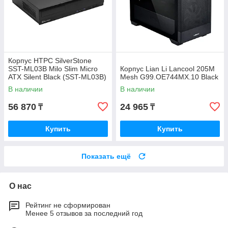
Корпус HTPC SilverStone
SST-ML03B Milo Slim Micro
Корпус Lian Li Lancool 205M
ATX Silent Black (SST-ML03B)
Mesh G99.OE744MX.10 Black
В наличии
В наличии
56 870
24 965
₸
₸
Купить
Купить
Показать ещё
О нас
Рейтинг не сформирован
Менее 5 отзывов за последний год