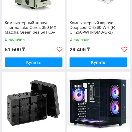
Компьютерный корпус
Компьютерный корпус
Thermaltake Ceres 350 MX
Deepcool CH260 WH (R-
Matcha Green без Б/П CA-
CH260-WHNGM0-G-1)
1Z3-00MEWN-00
В наличии
В наличии
51 500
29 406
₸
₸
Купить
Купить