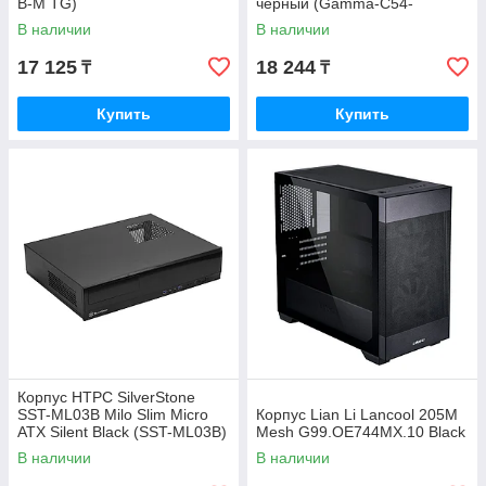
B-M TG)
черный (Gamma-C54-
BKD300XX-GL)
В наличии
В наличии
17 125
18 244
₸
₸
Купить
Купить
Корпус HTPC SilverStone
SST-ML03B Milo Slim Micro
Корпус Lian Li Lancool 205M
ATX Silent Black (SST-ML03B)
Mesh G99.OE744MX.10 Black
В наличии
В наличии