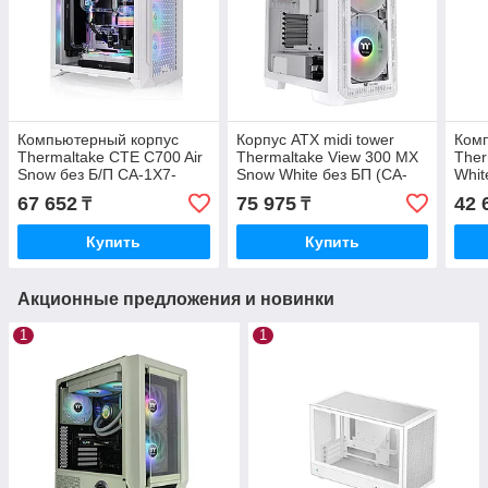
Компьютерный корпус
Корпус ATX midi tower
Ком
Thermaltake CTE C700 Air
Thermaltake View 300 MX
Ther
Snow без Б/П CA-1X7-
Snow White без БП (CA-
Whit
00F6WN-00
1P6-00M6WN-00)
00M
67 652
75 975
42 
₸
₸
Купить
Купить
Акционные предложения и новинки
1
1