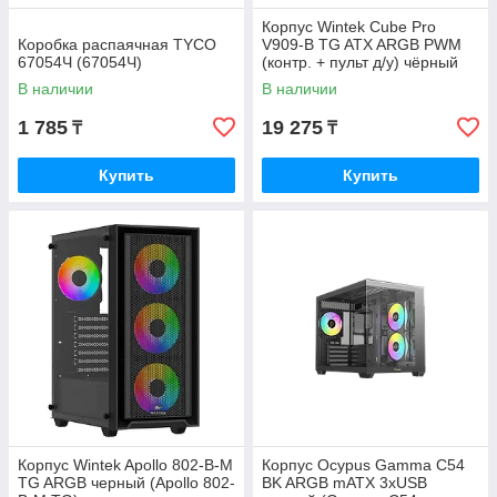
Корпус Wintek Cube Pro
Коробка распаячная TYCO
V909-B TG ATX ARGB PWM
67054Ч (67054Ч)
(контр. + пульт д/у) чёрный
В наличии
В наличии
1 785
19 275
₸
₸
Купить
Купить
Корпус Wintek Apollo 802-B-M
Корпус Ocypus Gamma C54
TG ARGB черный (Apollo 802-
BK ARGB mATX 3xUSB