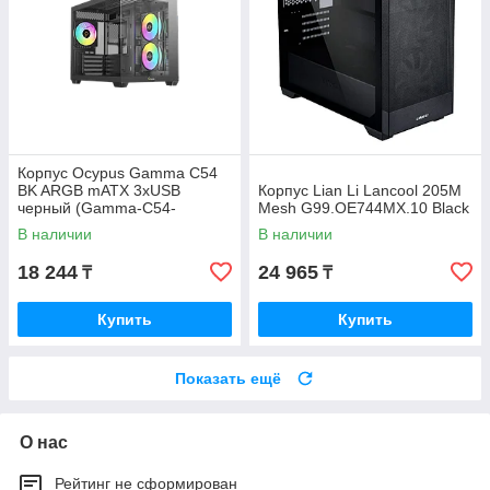
Корпус Ocypus Gamma C54
BK ARGB mATX 3xUSB
Корпус Lian Li Lancool 205M
черный (Gamma-C54-
Mesh G99.OE744MX.10 Black
BKD300XX-GL)
В наличии
В наличии
18 244
24 965
₸
₸
Купить
Купить
Показать ещё
О нас
Рейтинг не сформирован