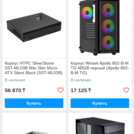
Корпус HTPC SilverStone
Корпус Wintek Apollo 802-B-M
SST-ML03B Milo Slim Micro
TG ARGB черный (Apollo 802-
ATX Silent Black (SST-ML03B)
B-M TG)
В наличии
В наличии
56 870
17 125
₸
₸
Купить
Купить