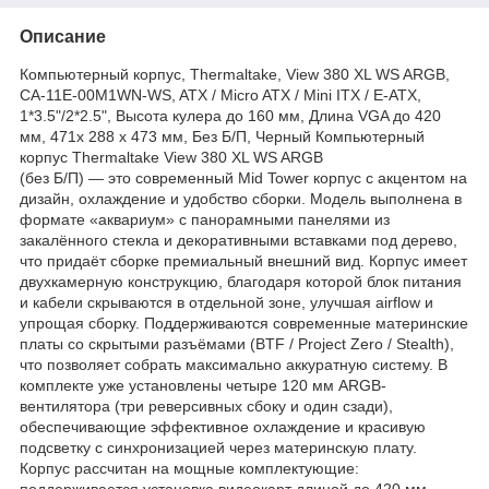
Описание
Компьютерный корпус, Thermaltake, View 380 XL WS ARGB,
CA-11E-00M1WN-WS, ATX / Micro ATX / Mini ITX / E-ATX,
1*3.5"/2*2.5", Высота кулера до 160 мм, Длина VGA до 420
мм, 471x 288 x 473 мм, Без Б/П, Черный Компьютерный
корпус Thermaltake View 380 XL WS ARGB
(без Б/П) — это современный Mid Tower корпус с акцентом на
дизайн, охлаждение и удобство сборки. Модель выполнена в
формате «аквариум» с панорамными панелями из
закалённого стекла и декоративными вставками под дерево,
что придаёт сборке премиальный внешний вид. Корпус имеет
двухкамерную конструкцию, благодаря которой блок питания
и кабели скрываются в отдельной зоне, улучшая airflow и
упрощая сборку. Поддерживаются современные материнские
платы со скрытыми разъёмами (BTF / Project Zero / Stealth),
что позволяет собрать максимально аккуратную систему. В
комплекте уже установлены четыре 120 мм ARGB-
вентилятора (три реверсивных сбоку и один сзади),
обеспечивающие эффективное охлаждение и красивую
подсветку с синхронизацией через материнскую плату.
Корпус рассчитан на мощные комплектующие:
поддерживается установка видеокарт длиной до 420 мм,