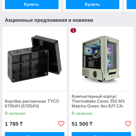
Купить
Купить
Акционные предложения и новинки
1
Компьютерный корпус
Коробка распаячная TYCO
Thermaltake Ceres 350 MX
67054Ч (67054Ч)
Matcha Green без Б/П CA-
1Z3-00MEWN-00
В наличии
В наличии
1 785
51 500
₸
₸