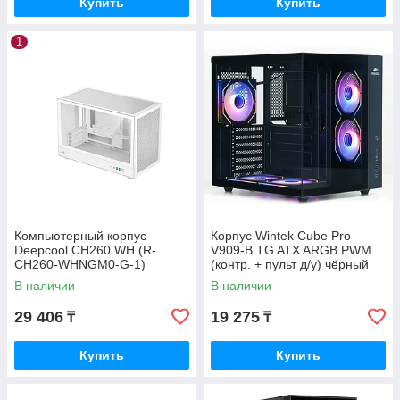
Купить
Купить
1
Компьютерный корпус
Корпус Wintek Cube Pro
Deepcool CH260 WH (R-
V909-B TG ATX ARGB PWM
CH260-WHNGM0-G-1)
(контр. + пульт д/у) чёрный
В наличии
В наличии
29 406
19 275
₸
₸
Купить
Купить