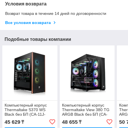
Условия возврата
Возврат товара в течение 14 дней по договоренности
Все условия возврата
Подобные товары компании
Компьютерный корпус
Компьютерный корпус
Ком
Thermaltake S370 WS
Thermaltake View 380 TG
Ther
Black без БП (CA-11J-
ARGB Black без БП (CA-
ARGB
00M1WN-00)
1Z2-00M1WN-00)
1Z2
45 629
48 655
50 
₸
₸