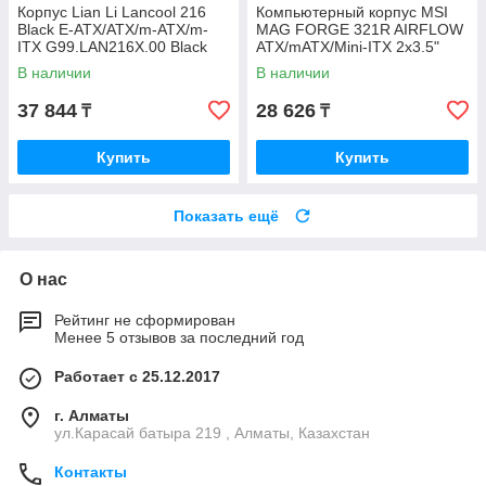
Корпус Lian Li Lancool 216
Компьютерный корпус MSI
Black E-ATX/ATX/m-ATX/m-
MAG FORGE 321R AIRFLOW
ITX G99.LAN216X.00 Black
ATX/mATX/Mini-ITX 2x3.5"
3x2.5" 1xUSB-С 2xUSB-A
В наличии
В наличии
37 844
28 626
₸
₸
Купить
Купить
Показать ещё
О нас
Рейтинг не сформирован
Менее 5 отзывов за последний год
Работает с 25.12.2017
г. Алматы
ул.Карасай батыра 219 , Алматы, Казахстан
Контакты