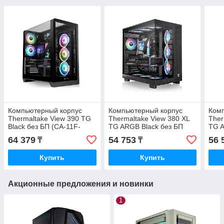
Компьютерный корпус
Компьютерный корпус
Ком
Thermaltake View 390 TG
Thermaltake View 380 XL
Ther
Black без БП (CA-11F-
TG ARGB Black без БП
TG A
00M1WN-01)
(CA-11E-00M1WN-00)
(CA
64 379
54 753
56 
₸
₸
Купить
Купить
Акционные предложения и новинки
1