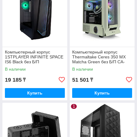
Компьютерный корпус
Компьютерный корпус
1STPLAYER INFINITE SPACE
Thermaltake Ceres 350 MX
IS6 Black без Б/П
Matcha Green без Б/П CA-
1Z3-00MEWN-00
В наличии
В наличии
19 185
51 501
₸
₸
Купить
Купить
1