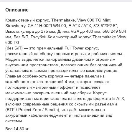
Описание
Компьютерный корпус, Thermaltake, View 600 TG Mint
Strawberry, CA-11H-00FLWN-00, E-ATX / ATX, 3*3.5"/3*2.5",
Высота кулера до 175 мм, Длина VGA до 480 мм, 560 249 584
мм, Без Б/П, Голубой Компьютерный корпус Thermaltake View
600 TG
(без Б/П) — это премиальный Full Tower корпус,
рассчитанный на сборку топовых игровых и рабочих систем.
Модель выделяется панорамным дизайном и огромным
внутренним пространством, позволяющим без ограничений
устанавливать самые производительные комплектующие.
Главная особенность корпуса — четыре панели из
закалённого стекла толщиной 4 мм, которые создают
полноценный «витринный» эффект и позволяют
максимально раскрыть внешний вид сборки. Корпус
поддерживает материнские платы вплоть до формата E-ATX,
включая современные решения со скрытыми разъёмами
(BTF / Project Zero / Stealth), что даёт максимально
аккуратный кабель-менеджмент и чистый внешний вид
системы.
Вес 14.80 кг