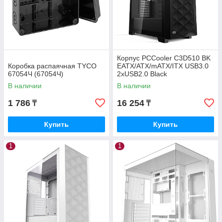
Корпус PCCooler C3D510 BK
Коробка распаячная TYCO
EATX/ATX/mATX/ITX USB3.0
67054Ч (67054Ч)
2xUSB2.0 Black
В наличии
В наличии
1 786
16 254
₸
₸
Купить
Купить
1
1