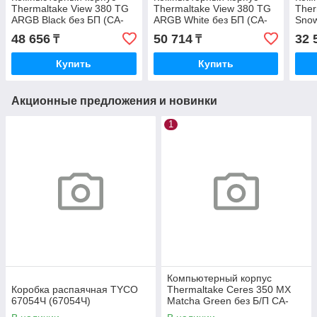
Thermaltake View 380 TG
Thermaltake View 380 TG
Ther
ARGB Black без БП (CA-
ARGB White без БП (CA-
Snow
1Z2-00M1WN-00)
1Z2-00M6WN-00)
1X3
48 656
50 714
32 
₸
₸
Купить
Купить
Акционные предложения и новинки
1
Компьютерный корпус
Коробка распаячная TYCO
Thermaltake Ceres 350 MX
67054Ч (67054Ч)
Matcha Green без Б/П CA-
1Z3-00MEWN-00