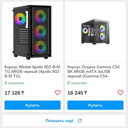
Корпус Wintek Apollo 802-B-M
Корпус Ocypus Gamma C54
TG ARGB черный (Apollo 802-
BK ARGB mATX 3xUSB
B-M TG)
черный (Gamma-C54-
BKD300XX-GL)
В наличии
В наличии
17 126
18 245
₸
₸
Купить
Купить
Показать ещё