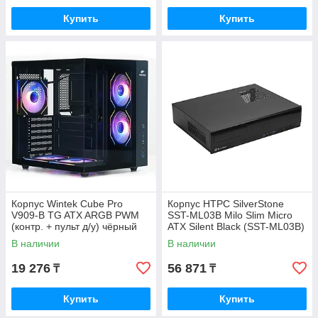
Купить
Купить
Корпус Wintek Cube Pro
Корпус HTPC SilverStone
V909-B TG ATX ARGB PWM
SST-ML03B Milo Slim Micro
(контр. + пульт д/у) чёрный
ATX Silent Black (SST-ML03B)
В наличии
В наличии
19 276
56 871
₸
₸
Купить
Купить