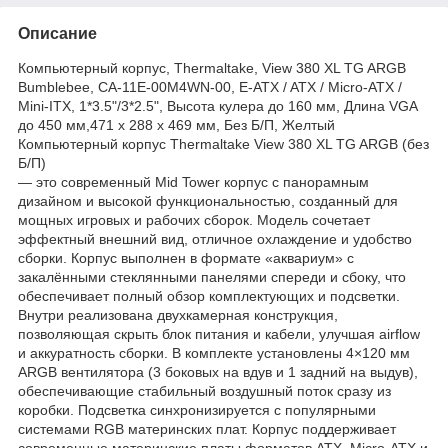
Описание
Компьютерный корпус, Thermaltake, View 380 XL TG ARGB
Bumblebee, CA-11E-00M4WN-00, E-ATX / ATX / Micro-ATX /
Mini-ITX, 1*3.5"/3*2.5", Высота кулера до 160 мм, Длина VGA
до 450 мм,471 x 288 x 469 мм, Без Б/П, Желтый
Компьютерный корпус Thermaltake View 380 XL TG ARGB (без
Б/П)
— это современный Mid Tower корпус с панорамным
дизайном и высокой функциональностью, созданный для
мощных игровых и рабочих сборок. Модель сочетает
эффектный внешний вид, отличное охлаждение и удобство
сборки. Корпус выполнен в формате «аквариум» с
закалёнными стеклянными панелями спереди и сбоку, что
обеспечивает полный обзор комплектующих и подсветки.
Внутри реализована двухкамерная конструкция,
позволяющая скрыть блок питания и кабели, улучшая airflow
и аккуратность сборки. В комплекте установлены 4×120 мм
ARGB вентилятора (3 боковых на вдув и 1 задний на выдув),
обеспечивающие стабильный воздушный поток сразу из
коробки. Подсветка синхронизируется с популярными
системами RGB материнских плат. Корпус поддерживает
современные материнские платы форматов ATX, Micro-ATX и