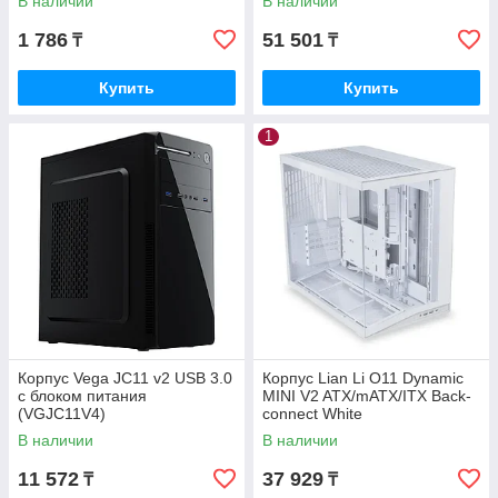
В наличии
В наличии
1 786
51 501
₸
₸
Купить
Купить
1
Корпус Vega JC11 v2 USB 3.0
Корпус Lian Li O11 Dynamic
с блоком питания
MINI V2 ATX/mATX/ITX Back-
(VGJC11V4)
connect White
(G99.O11DMIV2W.00)
В наличии
В наличии
11 572
37 929
₸
₸