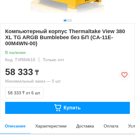
Компьютерный корпус Thermaltake View 380
XL TG ARGB Bumblebee без БП (CA-11E-
00M4WN-00)
В наличии
Код: TVR84615
Только опт
58 333
₸
Минимальный заказ — 5 шт.
58 333 ₸
от 6 шт.
Купить
Описание
Характеристики
Доставка
Оплата
Усл