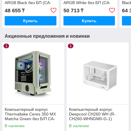
ARGB Black без БП (CA-
ARGB White без БП (CA-
Blac
1Z2-00M1WN-00)
1Z2-00M6WN-00)
00M
48 655
50 713
64 
₸
₸
Купить
Купить
Акционные предложения и новинки
1
1
Компьютерный корпус
Компьютерный корпус
Thermaltake Ceres 350 MX
Deepcool CH260 WH (R-
Matcha Green без Б/П CA-
CH260-WHNGM0-G-1)
1Z3-00MEWN-00
В наличии
В наличии