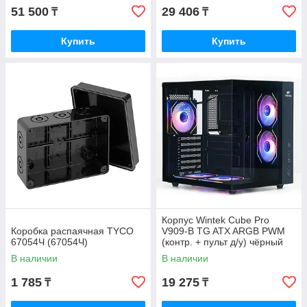
51 500
29 406
₸
₸
Купить
Купить
Корпус Wintek Cube Pro
Коробка распаячная TYCO
V909-B TG ATX ARGB PWM
67054Ч (67054Ч)
(контр. + пульт д/у) чёрный
В наличии
В наличии
1 785
19 275
₸
₸