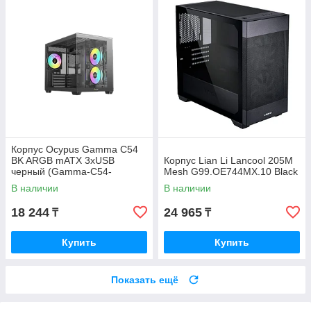
Корпус Ocypus Gamma C54
BK ARGB mATX 3xUSB
Корпус Lian Li Lancool 205M
черный (Gamma-C54-
Mesh G99.OE744MX.10 Black
BKD300XX-GL)
В наличии
В наличии
18 244
24 965
₸
₸
Купить
Купить
Показать ещё