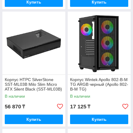
Купить
Купить
Корпус HTPC SilverStone
Корпус Wintek Apollo 802-B-M
SST-ML03B Milo Slim Micro
TG ARGB черный (Apollo 802-
ATX Silent Black (SST-ML03B)
B-M TG)
В наличии
В наличии
56 870
17 125
₸
₸
Купить
Купить