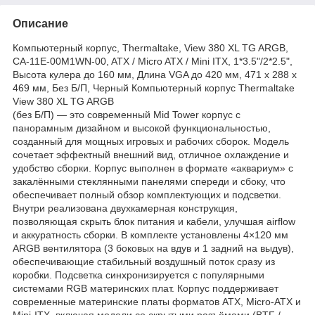
Описание
Компьютерный корпус, Thermaltake, View 380 XL TG ARGB,
CA-11E-00M1WN-00, ATX / Micro ATX / Mini ITX, 1*3.5"/2*2.5",
Высота кулера до 160 мм, Длина VGA до 420 мм, 471 x 288 x
469 мм, Без Б/П, Черный Компьютерный корпус Thermaltake
View 380 XL TG ARGB
(без Б/П) — это современный Mid Tower корпус с
панорамным дизайном и высокой функциональностью,
созданный для мощных игровых и рабочих сборок. Модель
сочетает эффектный внешний вид, отличное охлаждение и
удобство сборки. Корпус выполнен в формате «аквариум» с
закалёнными стеклянными панелями спереди и сбоку, что
обеспечивает полный обзор комплектующих и подсветки.
Внутри реализована двухкамерная конструкция,
позволяющая скрыть блок питания и кабели, улучшая airflow
и аккуратность сборки. В комплекте установлены 4×120 мм
ARGB вентилятора (3 боковых на вдув и 1 задний на выдув),
обеспечивающие стабильный воздушный поток сразу из
коробки. Подсветка синхронизируется с популярными
системами RGB материнских плат. Корпус поддерживает
современные материнские платы форматов ATX, Micro-ATX и
Mini-ITX, включая модели со скрытыми разъёмами (BTF /