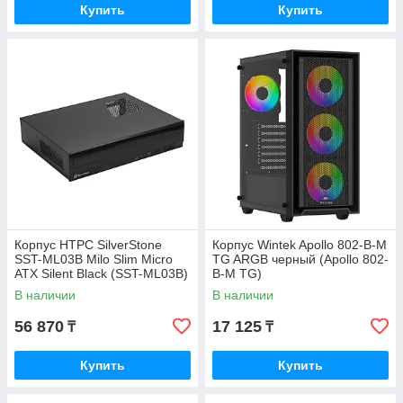
Купить
Купить
Корпус HTPC SilverStone
Корпус Wintek Apollo 802-B-M
SST-ML03B Milo Slim Micro
TG ARGB черный (Apollo 802-
ATX Silent Black (SST-ML03B)
B-M TG)
В наличии
В наличии
56 870
17 125
₸
₸
Купить
Купить