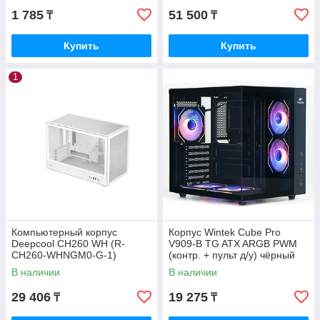
1 785
51 500
₸
₸
Купить
Купить
1
Компьютерный корпус
Корпус Wintek Cube Pro
Deepcool CH260 WH (R-
V909-B TG ATX ARGB PWM
CH260-WHNGM0-G-1)
(контр. + пульт д/у) чёрный
В наличии
В наличии
29 406
19 275
₸
₸