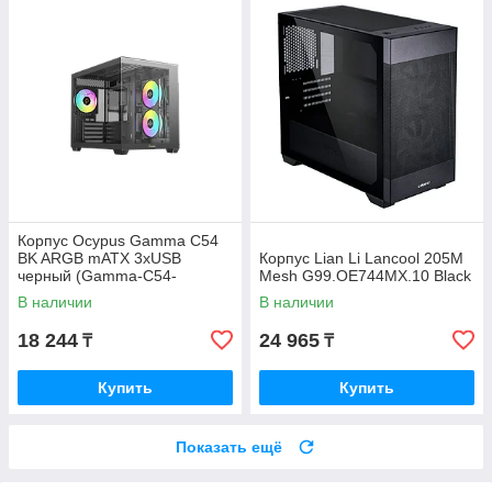
Корпус Ocypus Gamma C54
BK ARGB mATX 3xUSB
Корпус Lian Li Lancool 205M
черный (Gamma-C54-
Mesh G99.OE744MX.10 Black
BKD300XX-GL)
В наличии
В наличии
18 244
24 965
₸
₸
Купить
Купить
Показать ещё