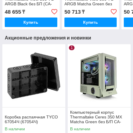
ARGB Black без БП (CA-
ARGB Matcha Green без
ARGB
1Z2-00M1WN-00)
БП (CA-1Z2-00MEWN-00)
БП 
48 655
50 713
50 
₸
₸
Купить
Купить
Акционные предложения и новинки
1
Компьютерный корпус
Коробка распаячная TYCO
Thermaltake Ceres 350 MX
67054Ч (67054Ч)
Matcha Green без Б/П CA-
1Z3-00MEWN-00
В наличии
В наличии