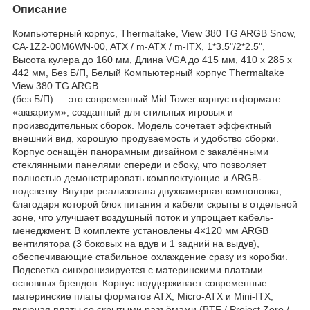
Описание
Компьютерный корпус, Thermaltake, View 380 TG ARGB Snow,
CA-1Z2-00M6WN-00, ATX / m-ATX / m-ITX, 1*3.5"/2*2.5",
Высота кулера до 160 мм, Длина VGA до 415 мм, 410 x 285 x
442 мм, Без Б/П, Белый Компьютерный корпус Thermaltake
View 380 TG ARGB
(без Б/П) — это современный Mid Tower корпус в формате
«аквариум», созданный для стильных игровых и
производительных сборок. Модель сочетает эффектный
внешний вид, хорошую продуваемость и удобство сборки.
Корпус оснащён панорамным дизайном с закалёнными
стеклянными панелями спереди и сбоку, что позволяет
полностью демонстрировать комплектующие и ARGB-
подсветку. Внутри реализована двухкамерная компоновка,
благодаря которой блок питания и кабели скрыты в отдельной
зоне, что улучшает воздушный поток и упрощает кабель-
менеджмент. В комплекте установлены 4×120 мм ARGB
вентилятора (3 боковых на вдув и 1 задний на выдув),
обеспечивающие стабильное охлаждение сразу из коробки.
Подсветка синхронизируется с материнскими платами
основных брендов. Корпус поддерживает современные
материнские платы форматов ATX, Micro-ATX и Mini-ITX,
включая платы со скрытыми разъёмами (BTF / Project Zero /