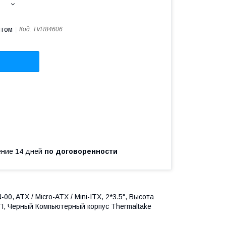
птом
Код:
TVR84606
чение 14 дней
по договоренности
0, ATX / Micro-ATX / Mini-ITX, 2*3.5", Высота
Б/П, Черный Компьютерный корпус Thermaltake