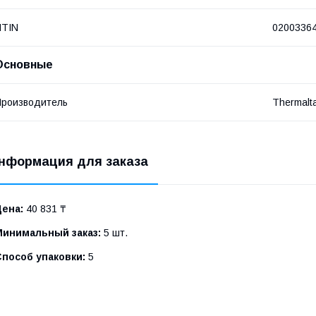
NTIN
0200336
Основные
роизводитель
Thermalt
нформация для заказа
Цена:
40 831 ₸
Минимальный заказ:
5 шт.
Способ упаковки:
5