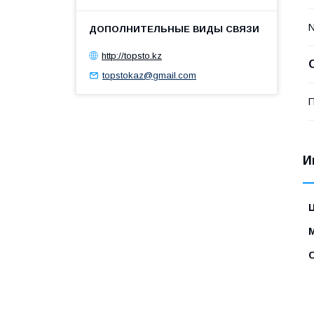
http://topsto.kz
topstokaz@gmail.com
П
И