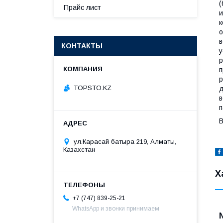
(
Прайс лист
и
к
о
в
КОНТАКТЫ
у
р
п
р
TOPSTO.KZ
д
в
п
В
ул.Карасай батыра 219, Алматы,
Казахстан
Х
+7 (747) 839-25-21
WhatsApp и звонки принимаем