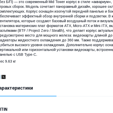
без Б/П) — это современный Mid Tower корпус в стиле «аквариум»
гровых сборок. Модель сочетает панорамный дизайн, хорошее о
омплектующих. Корпус оснащён изогнутой передней панелью и бок
беспечивает эффектный обзор внутренней сборки и подсветки. В
ентилятора, которые создают базовый воздушный поток и визуа
становка материнских плат форматов ATX, Micro-ATX и Mini-ITX, 
азъёмами (BTF / Project Zero / Stealth), что делает корпус актуал
редусмотрено место для мощного железа: видеокарты длиной до 
адиаторы жидкостного охлаждения до 360 мм. Также поддерживае
обиться высокого уровня охлаждения. Дополнительно корпус ос
ертикальной или горизонтальной установки видеокарты, встроенн
анелью с USB Type-C.
ес 9.63 кг
арактеристики
NTIN