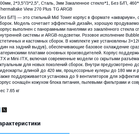
00мм, 2*3,5"/3*2,5", Сталь, 3мм Закаленное стекло*1, Без Б/П, 4
hermaltake View 270 Plus TG ARGB
без Б/П) — это стильный Mid Tower корпус в формате «аквариум»,
борок. Модель сочетает эффектный дизайн, хорошую продуваемо
орпус выполнен с панорамными панелями из закалённого стекла сп
нутренней системы и ARGB-подсветки. Розовое исполнение Bubble
стетичных и кастомных сборок. В комплекте уже установлены 3×12
дин на задний выдув), обеспечивающие базовое охлаждение сразу
атеринскими платами основных производителей. Корпус поддержи
TX и Mini-ITX, включая современные модели со скрытыми разъёмами 
ктуальным для новых поколений сборок. Внутри предусмотрено д
идеокарты длиной до 420 мм, процессорные кулеры до 180 мм и 
акже поддерживается установка до 9 вентиляторов для эффекти
орпус оснащён кожухом блока питания, пылевыми фильтрами и со
ес 7.65 кг
арактеристики