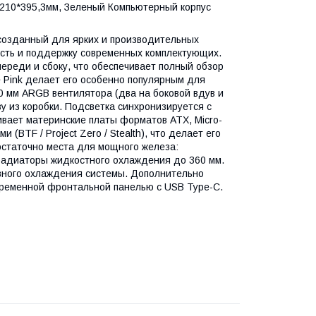
60*210*395,3мм, Зеленый Компьютерный корпус
 созданный для ярких и производительных
сть и поддержку современных комплектующих.
ереди и сбоку, что обеспечивает полный обзор
 Pink делает его особенно популярным для
0 мм ARGB вентилятора (два на боковой вдув и
 из коробки. Подсветка синхронизируется с
вает материнские платы форматов ATX, Micro-
(BTF / Project Zero / Stealth), что делает его
остаточно места для мощного железа:
радиаторы жидкостного охлаждения до 360 мм.
вного охлаждения системы. Дополнительно
временной фронтальной панелью с USB Type-C.