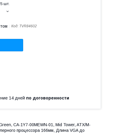
5 шт.
птом
Код:
TVR84602
чение 14 дней
по договоренности
 Green, CA-1Y7-00MEWN-01, Mid Tower, ATX/M-
кулерного процессора 166мм, Длина VGA до