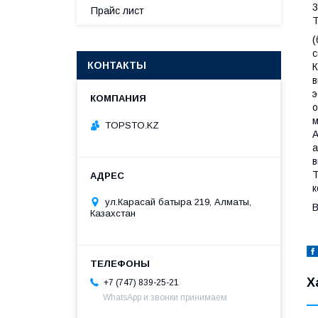
3
Прайс лист
T
(
с
КОНТАКТЫ
К
в
э
о
м
TOPSTO.KZ
A
а
в
Т
к
ул.Карасай батыра 219, Алматы,
В
Казахстан
Х
+7 (747) 839-25-21
WhatsApp и звонки принимаем