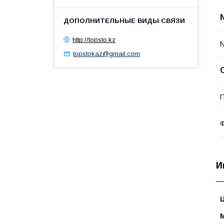
http://topsto.kz
topstokaz@gmail.com
П
И