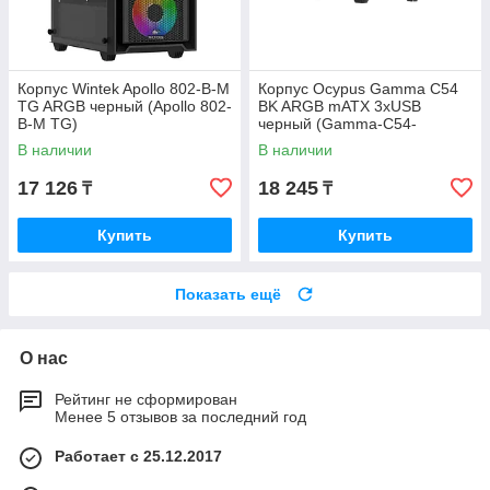
Корпус Wintek Apollo 802-B-M
Корпус Ocypus Gamma C54
TG ARGB черный (Apollo 802-
BK ARGB mATX 3xUSB
B-M TG)
черный (Gamma-C54-
BKD300XX-GL)
В наличии
В наличии
17 126
18 245
₸
₸
Купить
Купить
Показать ещё
О нас
Рейтинг не сформирован
Менее 5 отзывов за последний год
Работает с 25.12.2017