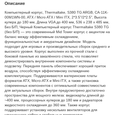
Описание
Компьютерный корпус, Thermaltake, S380 TG ARGB, CA-11K-
00M1WN-00, ATX / Micro ATX / Mini ITX, 2*3.5"/2*2.5", Высота
кулера до 180 мм, Длина VGA до 400 мм, 536 x 238 x 485 мм,
Без Б/П, Черный Компьютерный корпус Thermaltake S380 TG
(без Б/П) — это современный Mid Tower корпус с акцентом на
баланс между эффективным охлаждением,
функциональностью и аккуратным дизайном. Модель
подходит для игровых и производительных сборок среднего и
высокого уровня. Корпус выполнен из прочной стали с
боковой панелью из закалённого стекла, что позволяет
демонстрировать внутренние компоненты системы и
подсветку. Передняя панель обеспечивает хороший приток
воздуха, способствуя эффективному охлаждению
комплектующих. Поддерживаются материнские платы
форматов ATX, Micro-ATX и Mini-ITX, а также установка
современных компонентов с оптимальной совместимостью
для актуальных сборок. Внутри предусмотрено достаточно
пространства для мощного железа: видеокарты длиной до
~400 мм, процессорных кулеров до 180 мм и радиаторов
жидкостного охлаждения до 360 мм. Также корпус
поддерживает установку нескольких вентиляторов для
улучшенного airflow и стабильных температур.