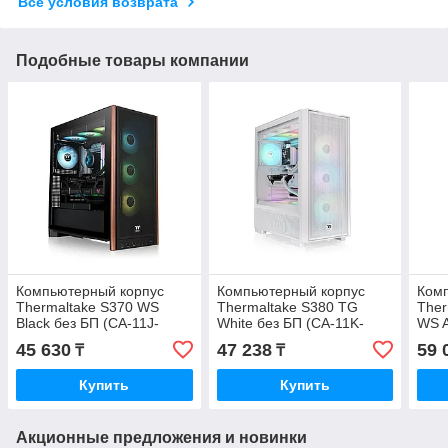
Все условия возврата
Подобные товары компании
Компьютерный корпус
Компьютерный корпус
Ком
Thermaltake S370 WS
Thermaltake S380 TG
Ther
Black без БП (CA-11J-
White без БП (CA-11K-
WS A
00M1WN-00)
00M6WN-00)
(CA
45 630
47 238
59 
₸
₸
Купить
Купить
Акционные предложения и новинки