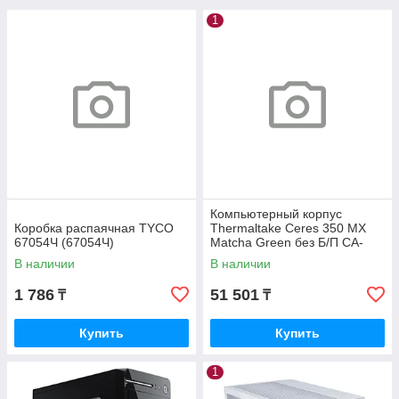
1
Компьютерный корпус
Коробка распаячная TYCO
Thermaltake Ceres 350 MX
67054Ч (67054Ч)
Matcha Green без Б/П CA-
1Z3-00MEWN-00
В наличии
В наличии
1 786
51 501
₸
₸
Купить
Купить
1