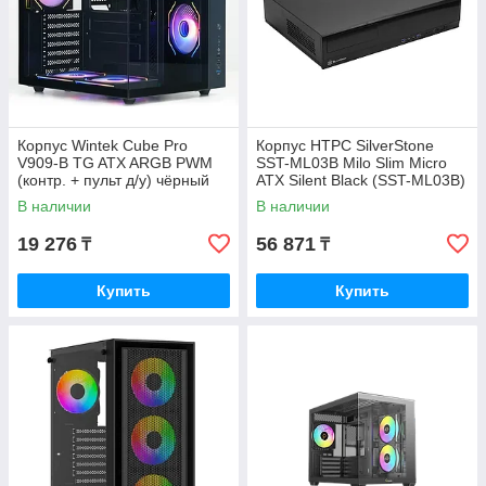
Корпус Wintek Cube Pro
Корпус HTPC SilverStone
V909-B TG ATX ARGB PWM
SST-ML03B Milo Slim Micro
(контр. + пульт д/у) чёрный
ATX Silent Black (SST-ML03B)
В наличии
В наличии
19 276
56 871
₸
₸
Купить
Купить