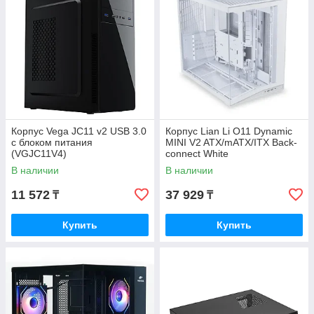
Корпус Vega JC11 v2 USB 3.0
Корпус Lian Li O11 Dynamic
с блоком питания
MINI V2 ATX/mATX/ITX Back-
(VGJC11V4)
connect White
(G99.O11DMIV2W.00)
В наличии
В наличии
11 572
37 929
₸
₸
Купить
Купить