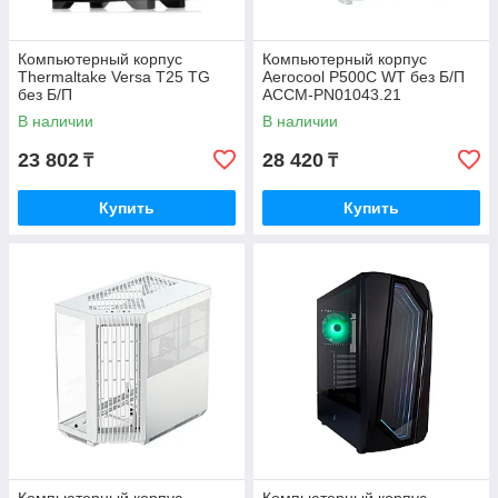
Компьютерный корпус
Компьютерный корпус
Thermaltake Versa T25 TG
Aerocool P500C WT без Б/П
без Б/П
ACCM-PN01043.21
В наличии
В наличии
23 802
28 420
₸
₸
Купить
Купить