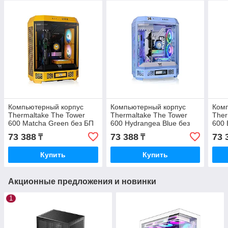
Компьютерный корпус
Компьютерный корпус
Ком
Thermaltake The Tower
Thermaltake The Tower
Ther
600 Matcha Green без БП
600 Hydrangea Blue без
600 
(CA-1Z1-00MEWN-00)
БП (CA-1Z1-00MFWN-00)
(CA
73 388
73 388
73 
₸
₸
Купить
Купить
Акционные предложения и новинки
1