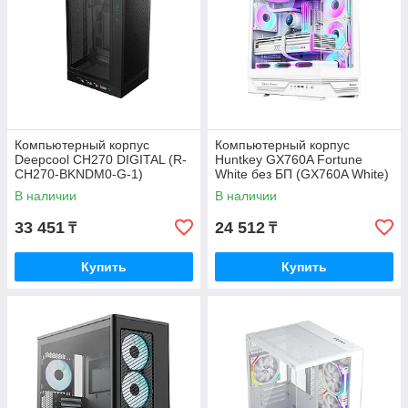
Компьютерный корпус
Компьютерный корпус
Deepcool CH270 DIGITAL (R-
Huntkey GX760A Fortune
CH270-BKNDM0-G-1)
White без БП (GX760A White)
В наличии
В наличии
33 451
24 512
₸
₸
Купить
Купить