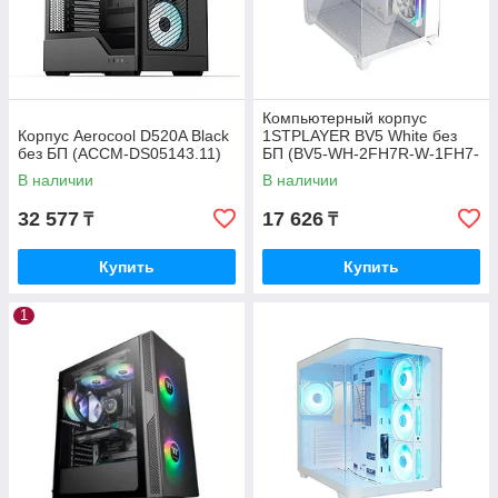
Компьютерный корпус
Корпус Aerocool D520A Black
1STPLAYER BV5 White без
без БП (ACCM-DS05143.11)
БП (BV5-WH-2FH7R-W-1FH7-
W)
В наличии
В наличии
32 577
17 626
₸
₸
Купить
Купить
1