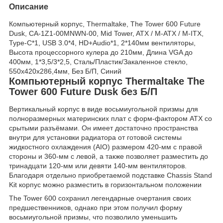
Описание
Компьютерный корпус, Thermaltake, The Tower 600 Future
Dusk, CA-1Z1-00MNWN-00, Mid Tower, ATX / M-ATX / M-ITX,
Type-C*1, USB 3.0*4, HD+Audio*1, 2*140мм вентиляторы,
Высота процессорного кулера до 210мм, Длина VGA до
400мм, 1*3,5/3*2,5, Сталь/Пластик/Закаленное стекло,
550х420х286,4мм, Без Б/П, Синий
Компьютерный корпус Thermaltake The
Tower 600 Future Dusk без Б/П
Вертикальный корпус в виде восьмиугольной призмы для
полноразмерных материнских плат с форм-фактором ATX со
срытыми разъёмами. Он имеет достаточно пространства
внутри для установки радиатора от готовой системы
жидкостного охлаждения (AIO) размером 420-мм с правой
стороны и 360-мм с левой, а также позволяет разместить до
тринадцати 120-мм или девяти 140-мм вентиляторов.
Благодаря отдельно приобретаемой подставке Chassis Stand
Kit корпус можно разместить в горизонтальном положении
The Tower 600 сохранил легендарные очертания своих
предшественников, однако при этом получил форму
восьмиугольной призмы, что позволило уменьшить