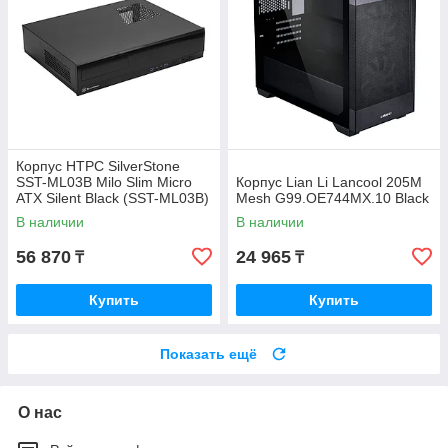
Корпус HTPC SilverStone
SST-ML03B Milo Slim Micro
Корпус Lian Li Lancool 205M
ATX Silent Black (SST-ML03B)
Mesh G99.OE744MX.10 Black
В наличии
В наличии
56 870
24 965
₸
₸
Купить
Купить
Показать ещё
О нас