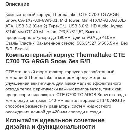
Описание
Компьютерный корпус, Thermaltake, CTE C700 TG ARGB
Snow, CA-1X7-00F6WN-01, Mid Tower, Mini-ITX/M-ATX/ATX/E-
ATX, USB 3.2 (Gen 2) Type-C*1, USB 3.0*2, HD Audio, Кулер
3*140 мм CT140 white fan, 7*3,5"/6*2,5", Высота
процессорного кулера до 190мм, Длина VGA до 410мм,
Сталь/Пластик, Закаленное стекло, 566.5*327.6*505.5мм, Без
Б/П, Белый
Компьютерный корпус Thermaltake CTE
C700 TG ARGB Snow без Б/П
CTE это новый форм-фактор корпусов разработанный
компанией Thermaltake, в котором предусмотрена
улучшенная вентиляция, для максимально эффективного
отвода тепла с критически важных компонентов, таких как
процессор и видеокарта. CTE C700 TG ARGB Snow с завода
комплектуется тремя 140-мм вентиляторами CT140 ARGB и
способен разместить радиаторы систем жидкостного
охлаждения длиной до 420-мм спереди и сзади.
Испытайте идеальное сочетание
дизайна и функциональности