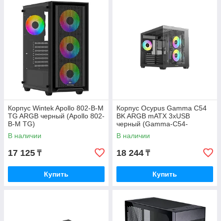
Корпус Wintek Apollo 802-B-M
Корпус Ocypus Gamma C54
TG ARGB черный (Apollo 802-
BK ARGB mATX 3xUSB
B-M TG)
черный (Gamma-C54-
BKD300XX-GL)
В наличии
В наличии
17 125
18 244
₸
₸
Купить
Купить