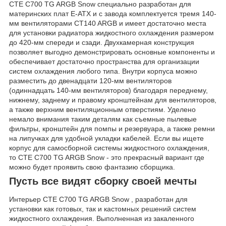
CTE C700 TG ARGB Snow специально разработан для
материнских плат E-ATX и с завода комплектуется тремя 140-
мм вентиляторами CT140 ARGB и имеет достаточно места
для установки радиатора жидкостного охлаждения размером
до 420-мм спереди и сзади. Двухкамерная конструкция
позволяет выгодно демонстрировать основные компоненты и
обеспечивает достаточно пространства для организации
систем охлаждения любого типа. Внутри корпуса можно
разместить до двенадцати 120-мм вентиляторов
(одиннадцать 140-мм вентиляторов) благодаря переднему,
нижнему, заднему и правому кронштейнам для вентиляторов,
а также верхним вентиляционным отверстиям. Уделено
немало внимания таким деталям как съемные пылевые
фильтры, кронштейн для помпы и резервуара, а также ремни
на липучках для удобной укладки кабелей. Если вы ищете
корпус для самосборной системы жидкостного охлаждения,
то CTE C700 TG ARGB Snow - это прекрасный вариант где
можно будет проявить свою фантазию сборщика.
Пусть все видят сборку своей мечты
Интерьер CTE C700 TG ARGB Snow , разработан для
установки как готовых, так и кастомных решений систем
жидкостного охлаждения. Выполненная из закаленного