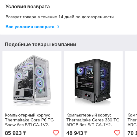
Условия возврата
Возврат товара в течение 14 дней по договоренности
Все условия возврата
Подобные товары компании
Компьютерный корпус
Компьютерный корпус
Ком
Thermaltake Core P6 TG
Thermaltake Ceres 330 TG
Ther
Snow без Б/П CA-1V2-
ARGB без Б/П CA-1Y2-
ARGB
00M6WN-00
00M1WN-01
00F
85 923
48 943
70 
₸
₸