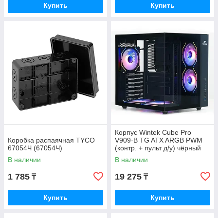
Купить
Купить
Корпус Wintek Cube Pro
Коробка распаячная TYCO
V909-B TG ATX ARGB PWM
67054Ч (67054Ч)
(контр. + пульт д/у) чёрный
В наличии
В наличии
1 785
19 275
₸
₸
Купить
Купить