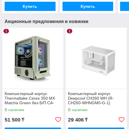
Купить
Купить
Акционные предложения и новинки
1
1
Компьютерный корпус
Компьютерный корпус
Thermaltake Ceres 350 MX
Deepcool CH260 WH (R-
Matcha Green без Б/П CA-
CH260-WHNGM0-G-1)
1Z3-00MEWN-00
В наличии
В наличии
51 500
29 406
₸
₸