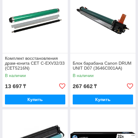
Комплект восстановления
драм-юнита CET C-EXV32/33
Блок барабана Canon DRUM
(CET5216N)
UNIT D07 (3646C001AA)
В наличии
В наличии
13 697
267 662
₸
₸
Купить
Купить