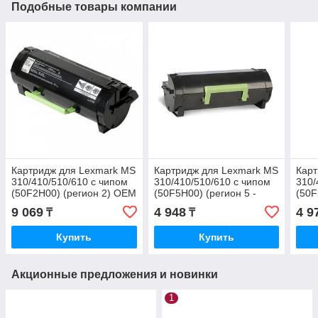
Подобные товары компании
Картридж для Lexmark MS
Картридж для Lexmark MS
Карт
310/410/510/610 с чипом
310/410/510/610 с чипом
310/
(50F2H00) (регион 2) OEM
(50F5H00) (регион 5 -
(50F
Азия Россия СНГ)
Азия
9 069
4 948
4 9
₸
₸
INT
Купить
Купить
Акционные предложения и новинки
1