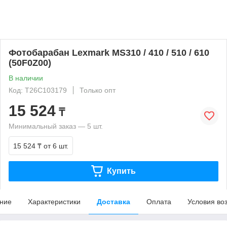
Фотобарабан Lexmark MS310 / 410 / 510 / 610
(50F0Z00)
В наличии
Код: T26C103179
Только опт
15 524
₸
Минимальный заказ — 5 шт.
15 524 ₸
от 6 шт.
Купить
ние
Характеристики
Доставка
Оплата
Условия во