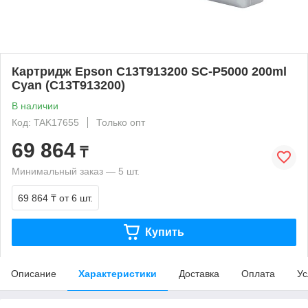
Картридж Epson C13T913200 SC-P5000 200ml
Cyan (C13T913200)
В наличии
Код: TAK17655
Только опт
69 864
₸
Минимальный заказ — 5 шт.
69 864 ₸
от 6 шт.
Купить
Описание
Характеристики
Доставка
Оплата
Ус