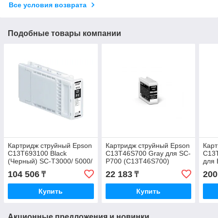
Все условия возврата
Подобные товары компании
Картридж струйный Epson
Картридж струйный Epson
Карт
C13T693100 Black
C13T46S700 Gray для SC-
C13T
(Черный) SC-T3000/ 5000/
P700 (C13T46S700)
для 
7000 (350мл) C13T693100
790
104 506
22 183
200
₸
₸
Купить
Купить
Акционные предложения и новинки