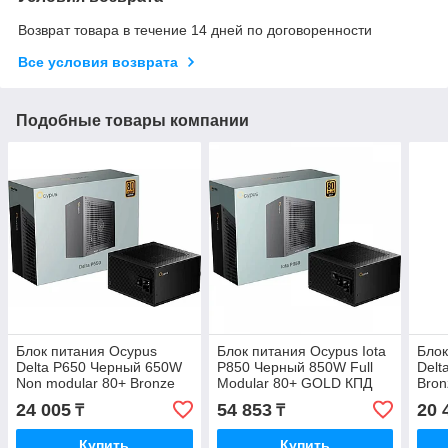
Возврат товара в течение 14 дней по договоренности
Все условия возврата
Подобные товары компании
Блок питания Ocypus
Блок питания Ocypus Iota
Блок
Delta P650 Черный 650W
P850 Черный 850W Full
Delt
Non modular 80+ Bronze
Modular 80+ GOLD КПД
Bron
КПД 87% Delta-P650-
91% Iota-P850-
P55
24 005
54 853
20 
₸
₸
B1FDBK024X-E
G1FFBK024X-EU
Купить
Купить