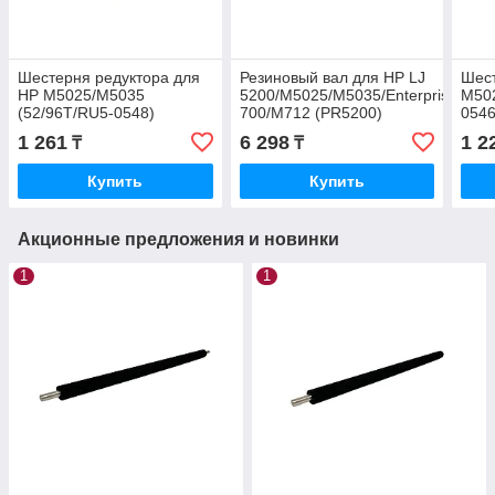
Шестерня редуктора для
Резиновый вал для HP LJ
Шес
HP M5025/M5035
5200/M5025/M5035/Enterprise
M50
(52/96T/RU5-0548)
700/M712 (PR5200)
0546
1 261
6 298
1 2
₸
₸
Купить
Купить
Акционные предложения и новинки
1
1