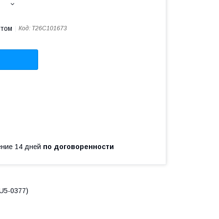
птом
Код:
T26C101673
чение 14 дней
по договоренности
U5-0377)