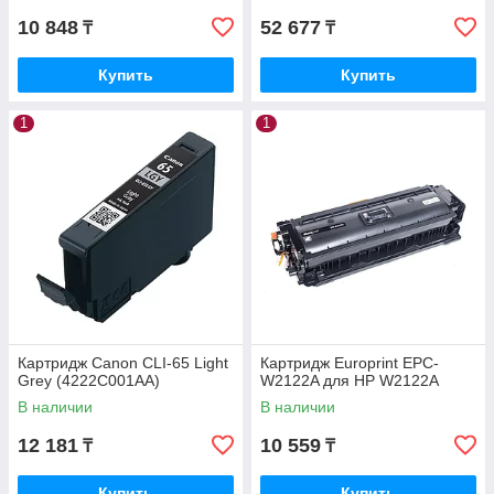
10 848
52 677
₸
₸
Купить
Купить
1
1
Картридж Canon CLI-65 Light
Картридж Europrint EPC-
Grey (4222C001AA)
W2122A для HP W2122A
В наличии
В наличии
12 181
10 559
₸
₸
Купить
Купить