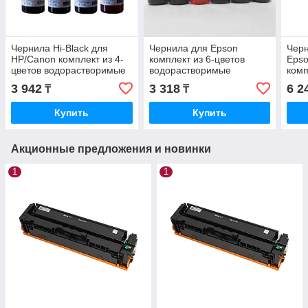
Чернила Hi-Black для
Чернила для Epson
Чер
HP/Canon комплект из 4-
комплект из 6-цветов
Epso
цветов водорастворимые
водорастворимые
комп
(BL+C+M+Y) 100 мл
(BL+C+M+Y+LM+LC) 100
вод
3 942
3 318
6 2
₸
₸
мл
(BL
доз
Купить
Купить
Акционные предложения и новинки
1
1