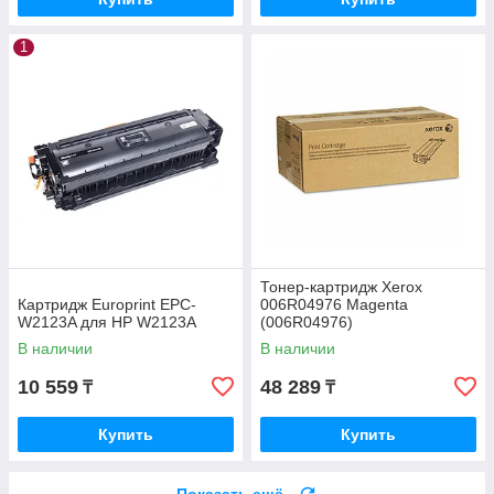
1
Тонер-картридж Xerox
Картридж Europrint EPC-
006R04976 Magenta
W2123A для HP W2123A
(006R04976)
В наличии
В наличии
10 559
48 289
₸
₸
Купить
Купить