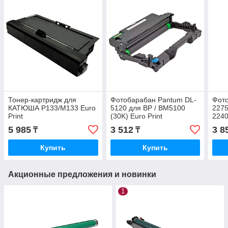
Тонер-картридж для
Фотобарабан Pantum DL-
Фото
КАТЮША P133/M133 Euro
5120 для BP / BM5100
2275
Print
(30K) Euro Print
2240
Print
5 985
3 512
3 8
₸
₸
Купить
Купить
Акционные предложения и новинки
1