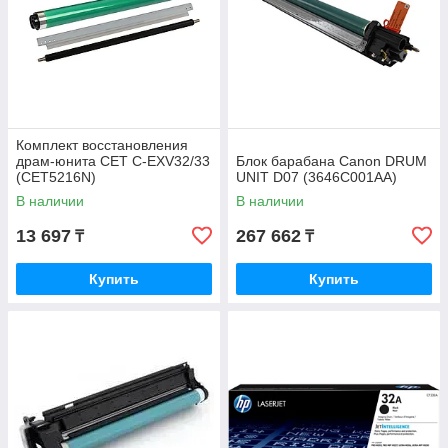
Комплект восстановления
драм-юнита CET C-EXV32/33
Блок барабана Canon DRUM
(CET5216N)
UNIT D07 (3646C001AA)
В наличии
В наличии
13 697
267 662
₸
₸
Купить
Купить