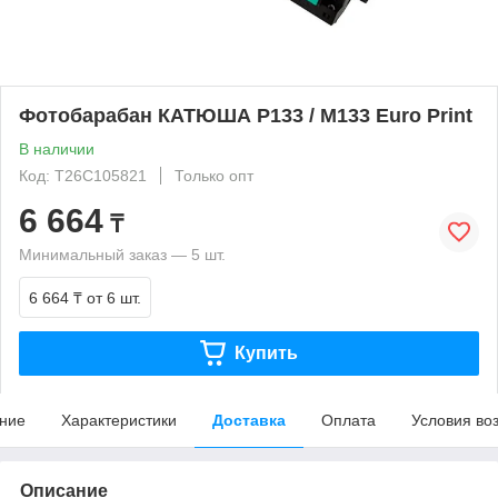
Фотобарабан КАТЮША P133 / M133 Euro Print
В наличии
Код: T26C105821
Только опт
6 664
₸
Минимальный заказ — 5 шт.
6 664 ₸
от 6 шт.
Купить
ние
Характеристики
Доставка
Оплата
Условия во
Описание