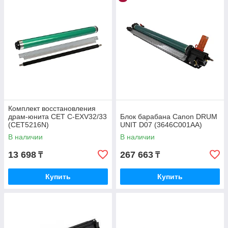
Комплект восстановления
драм-юнита CET C-EXV32/33
Блок барабана Canon DRUM
(CET5216N)
UNIT D07 (3646C001AA)
В наличии
В наличии
13 698
267 663
₸
₸
Купить
Купить