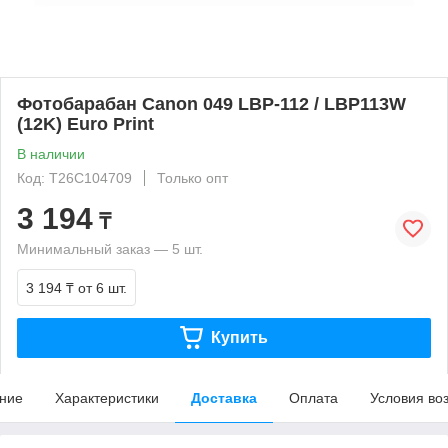
Фотобарабан Canon 049 LBP-112 / LBP113W
(12K) Euro Print
В наличии
Код: T26C104709
Только опт
3 194
₸
Минимальный заказ — 5 шт.
3 194 ₸
от 6 шт.
Купить
ние
Характеристики
Доставка
Оплата
Условия во