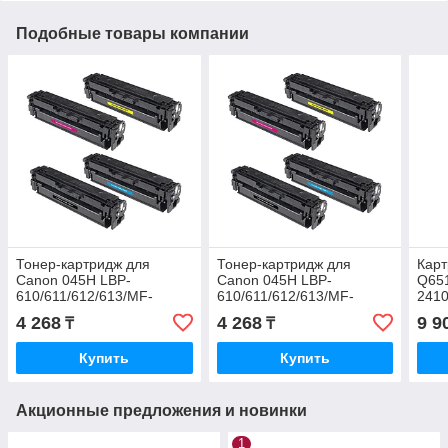
Подобные товары компании
Тонер-картридж для
Тонер-картридж для
Карт
Canon 045H LBP-
Canon 045H LBP-
Q65
610/611/612/613/MF-
610/611/612/613/MF-
2410
630/631/633/635 (2 2K)
630/631/633/635 (2 2K)
LBP3
4 268
4 268
9 9
₸
₸
Cyan Euro Print NEW
Magenta Euro Print NEW
Купить
Купить
Акционные предложения и новинки
1