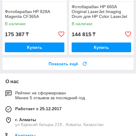
Фотобарабан HP 660A
Фотобарабан HP 828A
Original LaserJet Imaging
Magenta CF365A
Drum для HP Color LaserJet
M751 W2004A
В наличии
В наличии
175 387
144 815
₸
₸
Купить
Купить
Показать ещё
О нас
Рейтинг не сформирован
Менее 5 отзывов за последний год
Работает с 25.12.2017
г. Алматы
ул.Карасай батыра 219 , Алматы, Казахстан
Контакты