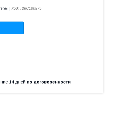
птом
Код:
T26C100875
чение 14 дней
по договоренности