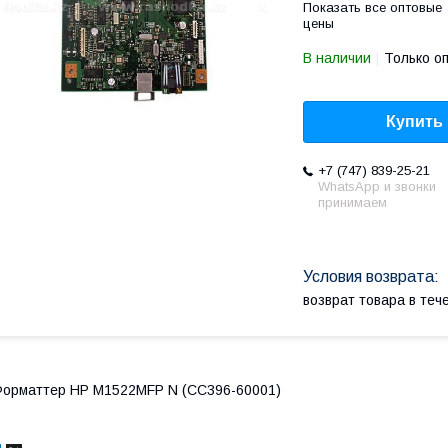
Показать все оптовые
цены
В наличии
Только о
Купить
+7 (747) 839-25-21
WhatsApp и звонки
принимаем
возврат товара в те
орматтер HP M1522MFP N (CC396-60001)