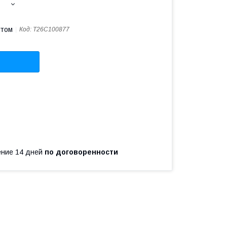
птом
Код:
T26C100877
чение 14 дней
по договоренности