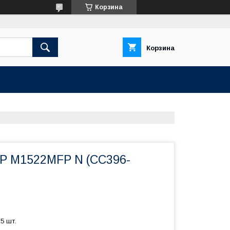
Корзина
Корзина
P M1522MFP N (CC396-
5 шт.